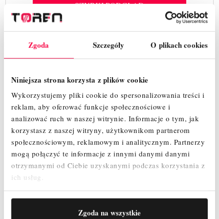
SZYBKI PODGLĄD
Zgoda
Szczegóły
O plikach cookies
Powrót do góry

Niniejsza strona korzysta z plików cookie
ASC Group - certyfikowana jakość i
Wykorzystujemy pliki cookie do spersonalizowania treści i
bezpieczeństwo
reklam, aby oferować funkcje społecznościowe i
analizować ruch w naszej witrynie.
Informacje o tym, jak
ASC Group
Firma
w swoich produktach stawia przede
korzystasz z naszej witryny, użytkownikom partnerom
wszystkim na najwyższą jakość wykonania i bezpieczeństwo
społecznościowym, reklamowym i analitycznym.
Partnerzy
użytkowników. Oferowane przez nich produkty takie jak między
mogą połączyć te informacje z innymi danymi danymi
drabina aluminiowa ASC Group
rusztowanie
innymi:
,
otrzymanymi od Ciebie uzyskanymi podczas korzystania z
aluminiowe ASC Group, podnośnik ASC Group
oraz inne,
ich usług.
spełniają wszelkie normy bezpieczeństwa
posiadają wiele
oraz
różnych certyfikatów
bezpieczeństwo
poświadczających
ich
najwyższą jakość wykonania
produktów, oraz
. Decydując się na
Zgoda na wszystkie
ASC Group
zakup oferowanych przez nas produktów od
macie