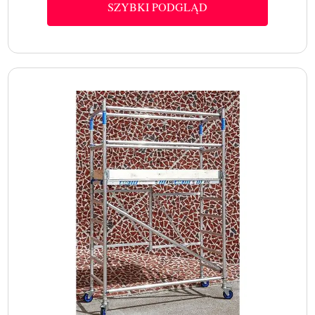
SZYBKI PODGLĄD