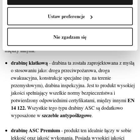
Państwo gwarancję, poświadczoną certyfikatami, odnośnie do
bezpieczeństwa i jakości tych produktów.
Ustaw preferencje
Drabina aluminiowa ASC Group
ASC Group drabin aluminiowych
Wśród oferowanych przez
Nie zgadzam się
możemy znaleźć wiele różnych jej rodzajów. Możemy wyróżnić
między innymi:
drabinę klatkową
- drabina ta została zaprojektowana z myślą
o stosowaniu jako: droga przeciwpożarowa, droga
ewakuacyjna, konstrukcje specjalne (np. na terenie
przemysłowym), drabina inspekcyjna. Jest to produkt wysokiej
jakości spełniający wszelkie normy bezpieczeństwa i
EN
potwierdzony odpowiednimi certyfikatami, między innymi
14 122.
Wszystkie tego typu drabiny ASC są dodatkowo
szczeble antypoślizgowe
wyposażone w
.
drabinę ASC Premium
- produkt ten idealnie łączy w sobie
lekkość oraz jakość wykonania. Posiada wysokiej jakości