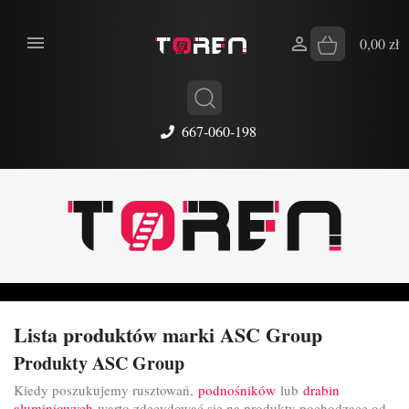


0,00 zł
667-060-198
Lista produktów marki ASC Group
Produkty ASC Group
Kiedy poszukujemy rusztowań,
podnośników
lub
drabin
aluminiowych
warto zdecydować się na produkty pochodzące od