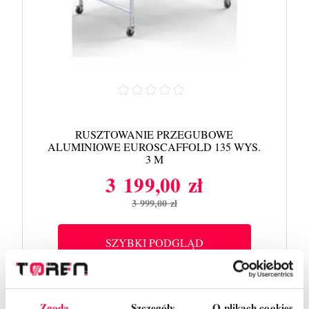
RUSZTOWANIE PRZEGUBOWE
ALUMINIOWE EUROSCAFFOLD 135 WYS.
3 M
3 199,00 zł
Cena
Cena
3 999,00 zł
podstawowa
SZYBKI PODGLĄD
Zgoda
Szczegóły
O plikach cookies