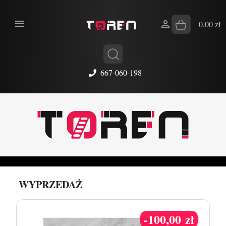


0,00 zł
667-060-198
WYPRZEDAŻ
-100,00 zł