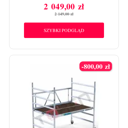
2 049,00 zł
Cena
Cena
2 149,00 zł
podstawowa
SZYBKI PODGLĄD
-800,00 zł