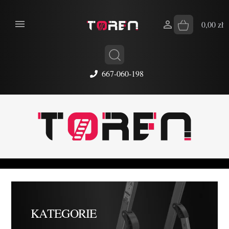


0,00 zł
667-060-198
KATEGORIE