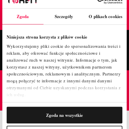
TrustMate
GWARANTUJE BEZPIECZNE ZAKUPY W TYM
Zgoda
Szczegóły
O plikach cookies
SKLEPIE
Niniejsza strona korzysta z plików cookie
Fanpage
Wykorzystujemy pliki cookie do spersonalizowania treści i
reklam, aby oferować funkcje społecznościowe i
POLUB NASZ PROFIL I BĄDŹ NA BIEŻĄCO!
analizować ruch w naszej witrynie.
Informacje o tym, jak
korzystasz z naszej witryny, użytkownikom partnerom
społecznościowym, reklamowym i analitycznym.
Partnerzy
mogą połączyć te informacje z innymi danymi danymi
Instagram
otrzymanymi od Ciebie uzyskanymi podczas korzystania z
ich usług.
ODWIEDŹ NAS NA PROFILU, ZAPRASZAMY!
Zgoda na wszystkie