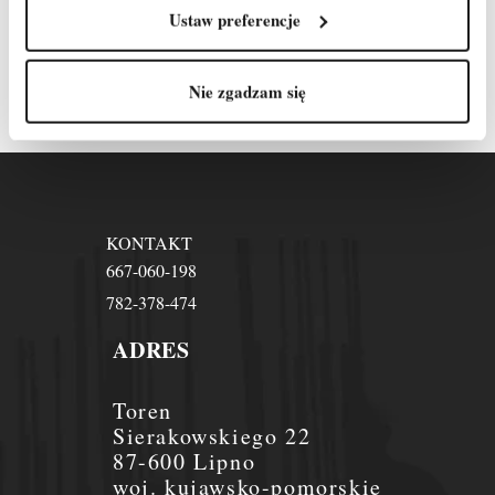
Odpowiemy na każde
Ustaw preferencje
pytanie!
Nie zgadzam się
KONTAKT
667-060-198
782-378-474
ADRES
Toren
Sierakowskiego 22
87-600 Lipno
woj. kujawsko-pomorskie