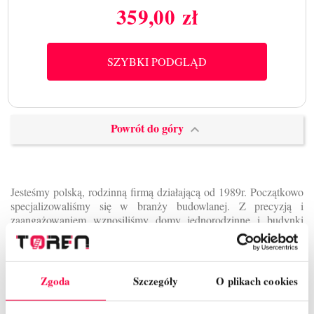
359,00 zł
Cena
SZYBKI PODGLĄD
Powrót do góry

Jesteśmy polską, rodzinną firmą działającą od 1989r. Początkowo
specjalizowaliśmy się w branży budowlanej. Z precyzją i
zaangażowaniem wznosiliśmy domy jednorodzinne i budynki
gospodarcze.
Rok 1998 okazał się rokiem kluczowym, gdyż właśnie wtedy
dodatkowo postanowiliśmy na produkcję drabin drewnianych.
Okazało się to czymś z czym zostaliśmy na dłużej. W 2023r.
Zgoda
Szczegóły
O plikach cookies
minie już 25 lat jak pod okiem całego naszego zespołu, każdego
dnia powstają drabiny bezpieczne, solidne, wytrzymałe i co