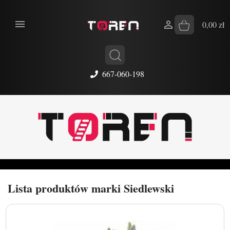


0,00 zł
667-060-198
Lista produktów marki Siedlewski