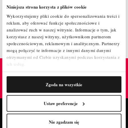
najważniejsze zgodne ze wszystkimi normami produkcyjnymi
Niniejsza strona korzysta z plików cookie
(PN-EN 131-1, PN-EN 131-2 ). Po wielu latach możemy
powiedzieć, że drewno jest naszą pasją, co jest naszym hasłem
Wykorzystujemy pliki cookie do spersonalizowania treści i
przewodnim.
reklam, aby oferować funkcje społecznościowe i
Nasze produkty to nie tylko pomoc przy pracach budowlanych
analizować ruch w naszej witrynie.
Informacje o tym, jak
czy ogrodowych. Drabiny jak i panele ażurowe o przeróżnych
wzorach i rozmiarach są podstawą w szerokim wachlarzu
korzystasz z naszej witryny, użytkownikom partnerom
zastosowań dekoracji wnętrz. Realizujemy projekty ozdób
społecznościowym, reklamowym i analitycznym.
Partnerzy
wycinanych z płyt typu sklejka na ploterze laserowym
mogą połączyć te informacje z innymi danymi danymi
Zachęcamy do zapoznania się z naszą całą ofertą.
otrzymanymi od Ciebie uzyskanymi podczas korzystania z
ich usług.
TrustMate
GWARANTUJE BEZPIECZNE ZAKUPY W TYM
Zgoda na wszystkie
SKLEPIE
Ustaw preferencje
Fanpage
Nie zgadzam się
POLUB NASZ PROFIL I BĄDŹ NA BIEŻĄCO!