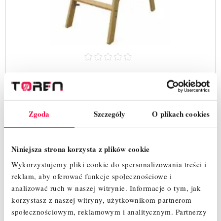
DRABINA DREWNIANA MALARSKA TOREN
(2X4) ZAIMPREGNOWANA PROFESJONALNA
Zgoda
Szczegóły
O plikach cookies
278,00 zł
Cena
Niniejsza strona korzysta z plików cookie
SZYBKI PODGLĄD
Wykorzystujemy pliki cookie do spersonalizowania treści i
reklam, aby oferować funkcje społecznościowe i
analizować ruch w naszej witrynie.
Informacje o tym, jak
korzystasz z naszej witryny, użytkownikom partnerom
społecznościowym, reklamowym i analitycznym.
Partnerzy