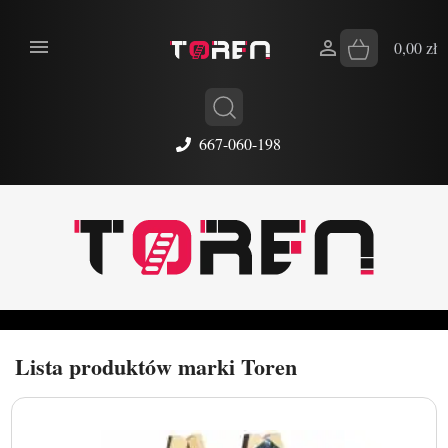


0,00 zł
667-060-198
Lista produktów marki Toren