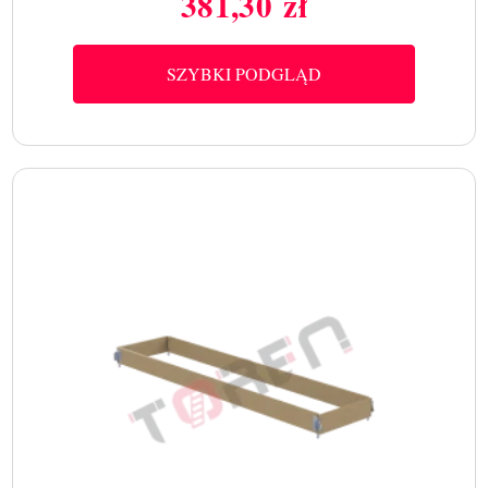
381,30 zł
Cena
SZYBKI PODGLĄD