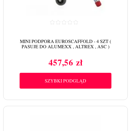
MINI PODPORA EUROSCAFFOLD - 4 SZT (
PASUJE DO ALUMEXX , ALTREX , ASC )
457,56 zł
Cena
SZYBKI PODGLĄD