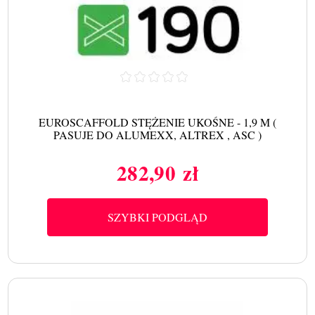
EUROSCAFFOLD STĘŻENIE UKOŚNE - 1,9 M (
PASUJE DO ALUMEXX, ALTREX , ASC )
282,90 zł
Cena
SZYBKI PODGLĄD