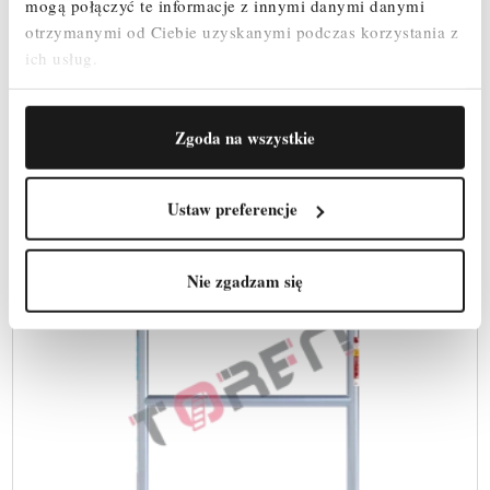
403,44 zł
mogą połączyć te informacje z innymi danymi danymi
Cena
otrzymanymi od Ciebie uzyskanymi podczas korzystania z
ich usług.
SZYBKI PODGLĄD
Zgoda na wszystkie
Ustaw preferencje
Nie zgadzam się