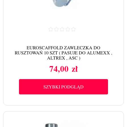
EUROSCAFFOLD ZAWLECZKA DO
RUSZTOWAŃ 10 SZT ( PASUJE DO ALUMEXX ,
ALTREX , ASC )
74,00 zł
Cena
SZYBKI PODGLĄD