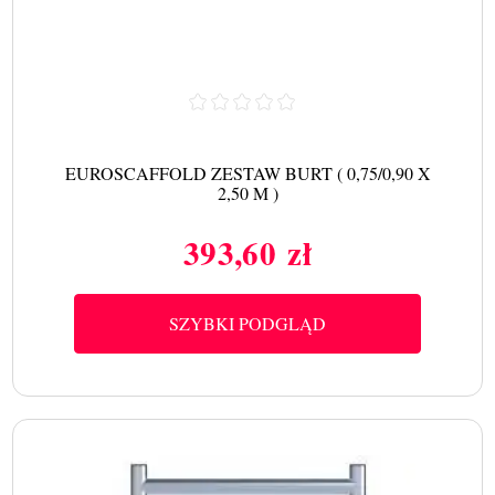
EUROSCAFFOLD ZESTAW BURT ( 0,75/0,90 X
2,50 M )
393,60 zł
Cena
SZYBKI PODGLĄD