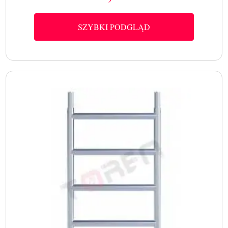
SZYBKI PODGLĄD