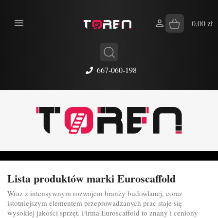


0,00 zł
667-060-198
Lista produktów marki Euroscaffold
Wraz z intensywnym rozwojem branży budowlanej, coraz
istotniejszym elementem przeprowadzanych prac staje się
wysokiej jakości sprzęt. Firma Euroscaffold to znany i ceniony