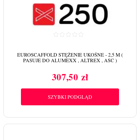
EUROSCAFFOLD STĘŻENIE UKOŚNE - 2,5 M (
PASUJE DO ALUMEXX , ALTREX , ASC )
307,50 zł
Cena
SZYBKI PODGLĄD