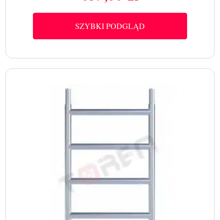
SZYBKI PODGLĄD