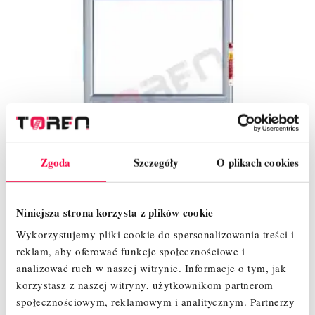
Zgoda
Szczegóły
O plikach cookies
Niniejsza strona korzysta z plików cookie
Wykorzystujemy pliki cookie do spersonalizowania treści i
reklam, aby oferować funkcje społecznościowe i
EUROSCAFFOLD RAMA PORĘCZOWA 1,00 X
analizować ruch w naszej witrynie.
Informacje o tym, jak
0,75 M ( PASUJE DO ALUMEXX , ALTREX , ASC )
korzystasz z naszej witryny, użytkownikom partnerom
społecznościowym, reklamowym i analitycznym.
Partnerzy