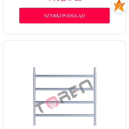
SZYBKI PODGLĄD