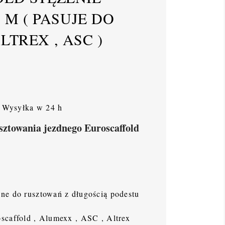
9 M ( PASUJE DO
TREX , ASC )
Wysyłka w 24 h
sztowania jezdnego Euroscaffold
ne do rusztowań z długością podestu
scaffold , Alumexx , ASC , Altrex