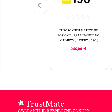
EUROSCAFFOLD STĘŻENIE
EUROSCAFFOLD STĘŻENIE
UKOŚNE - 2,5 M ( PASUJE DO
POZIOME - 1,9 M ( PASUJE DO
ALUMEXX , ALTREX , ASC )
ALUMEXX , ALTREX , ASC )
307,50 zł
246,00 zł
Cena
Cena
TrustMate
GWARANTUJE BEZPIECZNE ZAKUPY