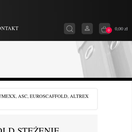

ONTAKT
0,00 zł
0
UMEXX, ASC, EUROSCAFFOLD, ALTREX
LD STĘŻENIE