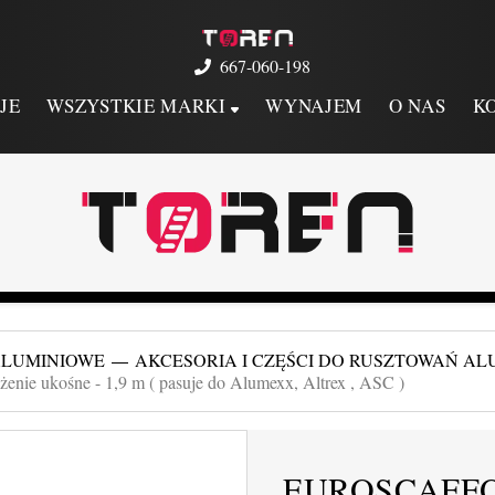
667-060-198
JE
WSZYSTKIE MARKI
WYNAJEM
O NAS
K
ALUMINIOWE
AKCESORIA I CZĘŚCI DO RUSZTOWAŃ AL
ężenie ukośne - 1,9 m ( pasuje do Alumexx, Altrex , ASC )
EUROSCAFFO