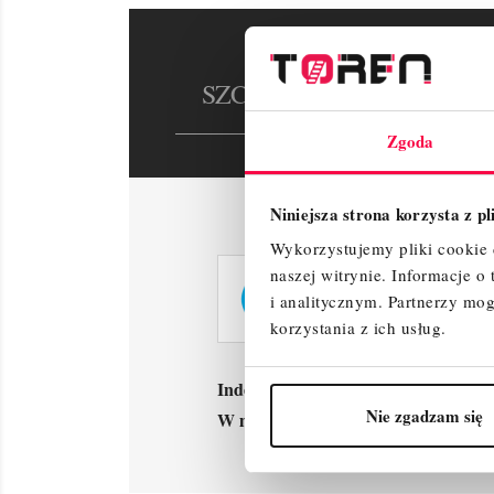
SZCZEGÓŁY PRODUKTU
Zgoda
Niniejsza strona korzysta z p
Wykorzystujemy pliki cookie d
naszej witrynie.
Informacje o
i analitycznym.
Partnerzy mog
korzystania z ich usług.
Indeks
30326
Nie zgadzam się
W magazynie
988 Przedmioty