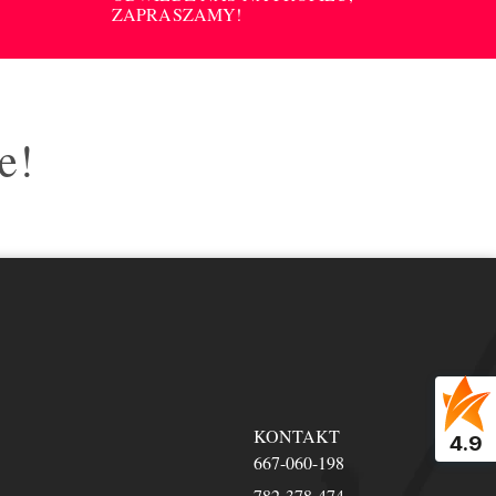
ZAPRASZAMY!
e!
KONTAKT
4.9
667-060-198
782-378-474