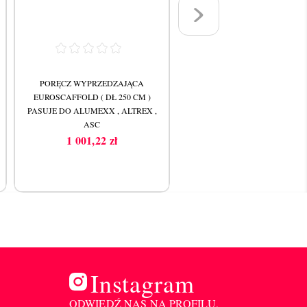
PORĘCZ WYPRZEDZAJĄCA
PORĘCZ WYPRZEDZAJĄC
EUROSCAFFOLD ( DŁ 250 CM )
EUROSCAFFOLD ( DŁ 190 CM
PASUJE DO ALUMEXX , ALTREX ,
PASUJE DO ALUMEXX , ALTRE
ASC
ASC
1 001,22 zł
920,04 zł
Cena
Cena
Instagram
ODWIEDŹ NAS NA PROFILU,