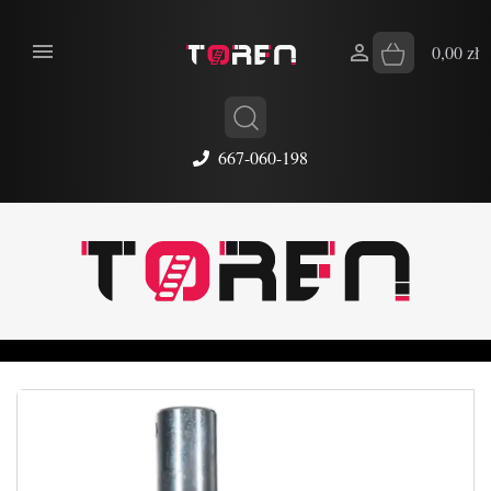


0,00 zł
667-060-198