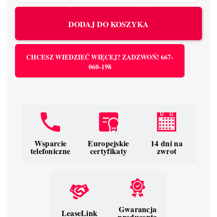
DODAJ DO KOSZYKA
CHCESZ WIEDZIEĆ WIĘCEJ? ZADZWOŃ! 667-
060-198
Wsparcie
Europejskie
14 dni na
telefoniczne
certyfikaty
zwrot
Gwarancja
LeaseLink
producenta