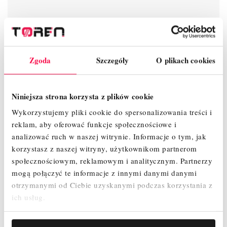
Zgoda
Szczegóły
O plikach cookies
Indeks
40242
W magazynie
995 Przedmioty
Niniejsza strona korzysta z plików cookie
Wykorzystujemy pliki cookie do spersonalizowania treści i
reklam, aby oferować funkcje społecznościowe i
analizować ruch w naszej witrynie.
Informacje o tym, jak
Produkty powiązane
korzystasz z naszej witryny, użytkownikom partnerom
społecznościowym, reklamowym i analitycznym.
Partnerzy
mogą połączyć te informacje z innymi danymi danymi
otrzymanymi od Ciebie uzyskanymi podczas korzystania z
ich usług.