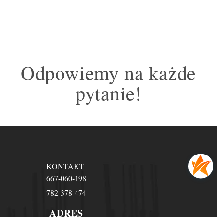
Odpowiemy na każde
pytanie!
KONTAKT
667-060-198
782-378-474
ADRES