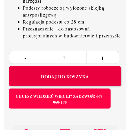
narzędzi
Podesty robocze są wyłożone sklejką
antypoślizgową
Regulacja podestu co 28 cm
Przeznaczenie : do zastosowań
profesjonalnych w budownictwie i przemyśle
DODAJ DO KOSZYKA
CHCESZ WIEDZIEĆ WIĘCEJ? ZADZWOŃ! 667-
060-198