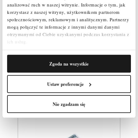
analizować ruch w naszej witrynie.
Informacje o tym, jak
Stężenie poziome – 5 szt.
Stężenie ukośne – 5 szt.
korzystasz z naszej witryny, użytkownikom partnerom
Zestaw Burt – 1 szt.
społecznościowym, reklamowym i analitycznym.
Partnerzy
Zawleczki – 16 szt.
mogą połączyć te informacje z innymi danymi danymi
Podpora teleskopowa 2m - 2 szt.
otrzymanymi od Ciebie uzyskanymi podczas korzystania z
ich usług.
Zgoda na wszystkie
Produkty powiązane
Ustaw preferencje
Nie zgadzam się