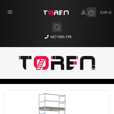


0,00 zł
667-060-198