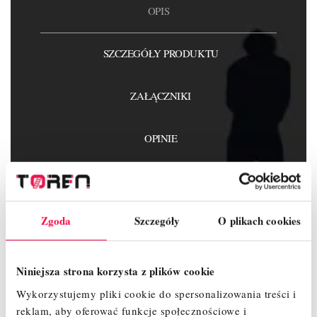
OPIS
SZCZEGÓŁY PRODUKTU
ZAŁĄCZNIKI
OPINIE
Zgoda
Szczegóły
O plikach cookies
Wykaz elementów :
Rama przegubowa – 1 szt.
Niniejsza strona korzysta z plików cookie
Rama poręczowa – 2 szt.
Rama 2m - 4 szt.
Wykorzystujemy pliki cookie do spersonalizowania treści i
Podest z klapą – 3 szt.
reklam, aby oferować funkcje społecznościowe i
Koło jezdne 125mm z hamulcem bez regulacji – 4 szt.