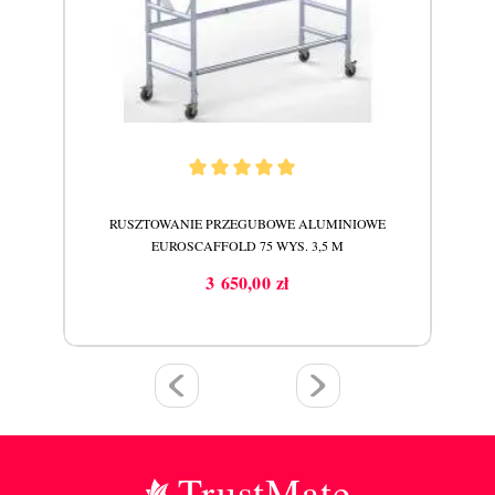
E
RUSZTOWANIE PRZEGUBOWE ALUMINIOWE
EUROSCAFFOLD 75 WYS. 3,5 M
EU
3 650,00 zł
Cena
TrustMate