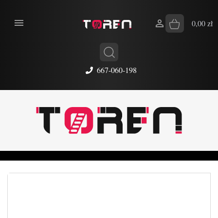


0,00 zł
667-060-198