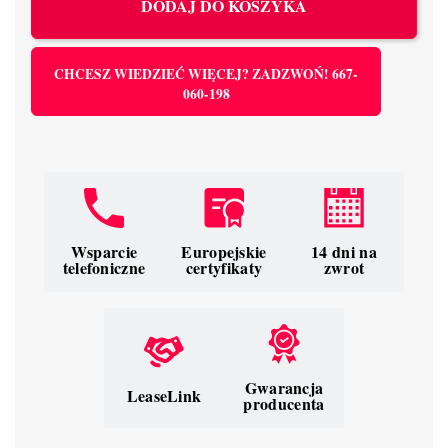
DODAJ DO KOSZYKA
CHCESZ WIEDZIEĆ WIĘCEJ? ZADZWOŃ! 667-
060-198
Wsparcie
Europejskie
14 dni na
telefoniczne
certyfikaty
zwrot
Gwarancja
LeaseLink
producenta