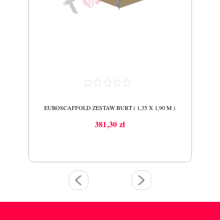
M )
EUROSCAFFOLD ZESTAW BURT ( 1,35 X 1,90 M )
E
381,30 zł
Cena