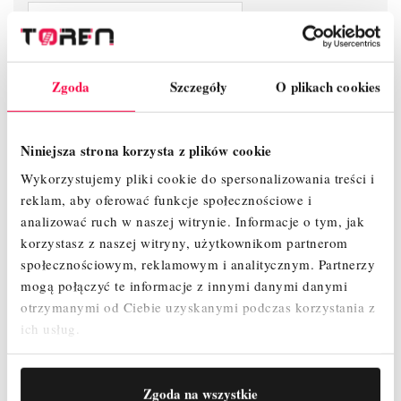
Indeks
40105
Zgoda
Szczegóły
O plikach cookies
W magazynie
995 Przedmioty
Niniejsza strona korzysta z plików cookie
Wykorzystujemy pliki cookie do spersonalizowania treści i
reklam, aby oferować funkcje społecznościowe i
Produkty powiązane
analizować ruch w naszej witrynie.
Informacje o tym, jak
korzystasz z naszej witryny, użytkownikom partnerom
społecznościowym, reklamowym i analitycznym.
Partnerzy
mogą połączyć te informacje z innymi danymi danymi
otrzymanymi od Ciebie uzyskanymi podczas korzystania z
ich usług.
Zgoda na wszystkie