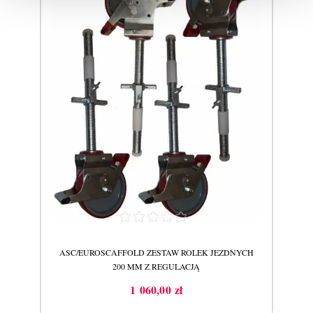
EU
ASC/EUROSCAFFOLD ZESTAW ROLEK JEZDNYCH
S
200 MM Z REGULACJĄ
1 060,00 zł
Cena