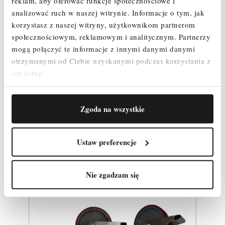
reklam, aby oferować funkcje społecznościowe i
Stężenie poziome – 4 szt.
analizować ruch w naszej witrynie.
Informacje o tym, jak
Stężenie ukośne – 4 szt.
korzystasz z naszej witryny, użytkownikom partnerom
Poręcz wyprzedzająca - 1 szt.
społecznościowym, reklamowym i analitycznym.
Partnerzy
Zestaw Burt – 1 szt.
mogą połączyć te informacje z innymi danymi danymi
Zawleczki – 8 szt.
Podpora teleskopowa 2m - 2 szt.
otrzymanymi od Ciebie uzyskanymi podczas korzystania z
ich usług.
Zgoda na wszystkie
Produkty powiązane
Ustaw preferencje
Nie zgadzam się