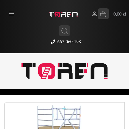


0,00 zł
667-060-198