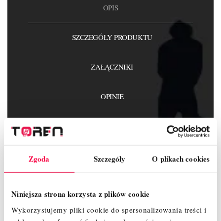
OPIS
SZCZEGÓŁY PRODUKTU
ZAŁĄCZNIKI
OPINIE
Zgoda
Szczegóły
O plikach cookies
Wykaz elementów :
Rama 2m - 4 szt.
Rama 1m - 2 szt.
Niniejsza strona korzysta z plików cookie
Podest z klapą – 2 szt.
Wykorzystujemy pliki cookie do spersonalizowania treści i
Podest bez klapy - 1 szt.
Koło jezdne 200 mm z hamulcem i regulacją – 4 szt.