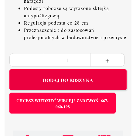
narzędzi
Podesty robocze są wyłożone sklejką
antypoślizgową
Regulacja podestu co 28 cm
Przeznaczenie : do zastosowań
profesjonalnych w budownictwie i przemyśle
DODAJ DO KOSZYKA
CHCESZ WIEDZIEĆ WIĘCEJ? ZADZWOŃ! 667-
060-198