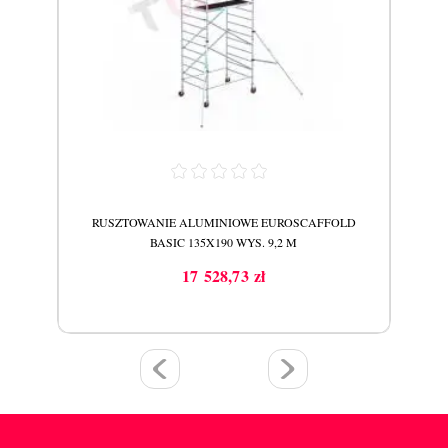
LD
RUSZTOWANIE ALUMINIOWE EUROSCAFFOLD
R
BASIC 135X190 WYS. 9,2 M
17 528,73 zł
Cena