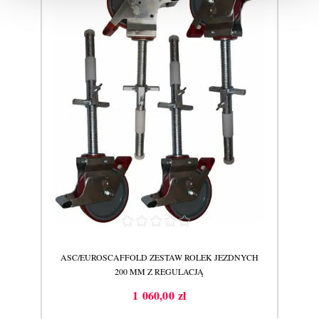
EU
ASC/EUROSCAFFOLD ZESTAW ROLEK JEZDNYCH
S
200 MM Z REGULACJĄ
1 060,00 zł
Cena