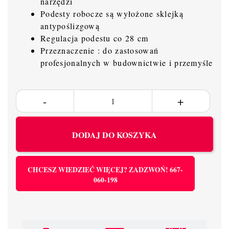
narzędzi
Podesty robocze są wyłożone sklejką
antypoślizgową
Regulacja podestu co 28 cm
Przeznaczenie : do zastosowań
profesjonalnych w budownictwie i przemyśle
DODAJ DO KOSZYKA
CHCESZ WIEDZIEĆ WIĘCEJ? ZADZWOŃ! 667-
060-198