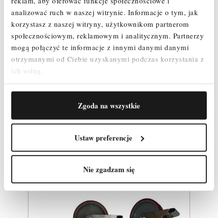
reklam, aby oferować funkcje społecznościowe i
Stężenie poziome – 2 szt.
analizować ruch w naszej witrynie.
Informacje o tym, jak
Stężenie ukośne – 4 szt.
korzystasz z naszej witryny, użytkownikom partnerom
Poręcz wyprzedzająca - 1 szt.
społecznościowym, reklamowym i analitycznym.
Partnerzy
Zestaw Burt – 1 szt.
mogą połączyć te informacje z innymi danymi danymi
Zawleczki – 4 szt.
Podpora teleskopowa 2m - 0 szt.
otrzymanymi od Ciebie uzyskanymi podczas korzystania z
ich usług.
Zgoda na wszystkie
Produkty powiązane
Ustaw preferencje
Nie zgadzam się