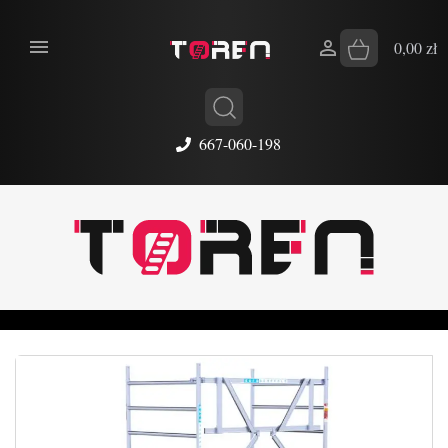


0,00 zł
667-060-198