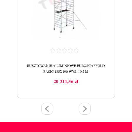
LD
RUSZTOWANIE ALUMINIOWE EUROSCAFFOLD
R
BASIC 135X190 WYS. 10,2 M
20 211,36 zł
Cena