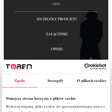
OPIS
SZCZEGÓŁY PRODUKTU
ZAŁĄCZNIKI
OPINIE
Zgoda
Szczegóły
O plikach cookies
Wykaz elementów :
Rama 2m - 4 szt.
Rama 1m - 0 szt.
Niniejsza strona korzysta z plików cookie
Podest z klapą – 1 szt.
Wykorzystujemy pliki cookie do spersonalizowania treści i
podest bez klapy - 1 szt.
Koło jezdne 200 mm z hamulcem i regulacją – 4 szt.