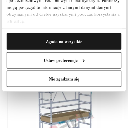
społecznościowym, reklamowym i analitycznym.
Partnerzy
RUSZTOWANIE PRZEGUBOWE ALUMINIOWE
mogą połączyć te informacje z innymi danymi danymi
EUROSCAFFOLD 75 WYS. 3,8 M
otrzymanymi od Ciebie uzyskanymi podczas korzystania z
ich usług.
4 400,00 zł
Cena
Zgoda na wszystkie
SZYBKI PODGLĄD
Ustaw preferencje
Nie zgadzam się