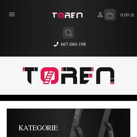


0,00 zł
667-060-198
KATEGORIE