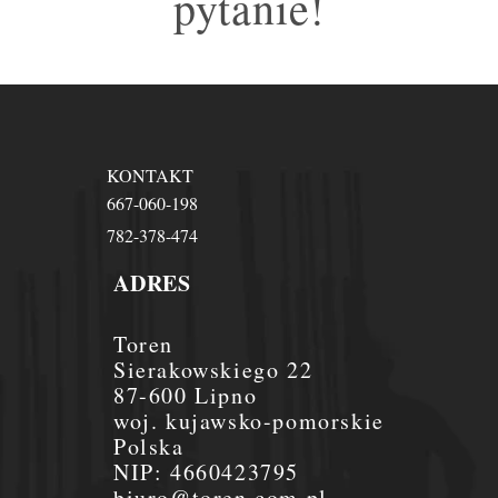
pytanie!
KONTAKT
667-060-198
782-378-474
ADRES
Toren
Sierakowskiego 22
87-600 Lipno
woj. kujawsko-pomorskie
Polska
NIP:
4660423795
biuro@toren.com.pl