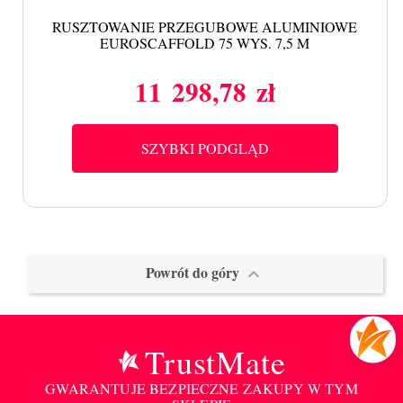
RUSZTOWANIE PRZEGUBOWE ALUMINIOWE
EUROSCAFFOLD 75 WYS. 7,5 M
11 298,78 zł
Cena
SZYBKI PODGLĄD
Powrót do góry

TrustMate
GWARANTUJE BEZPIECZNE ZAKUPY W TYM