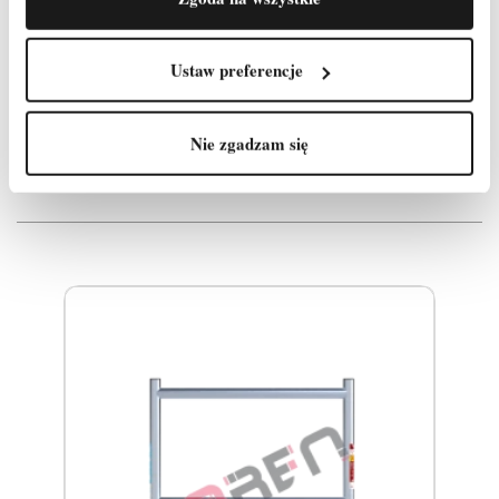
Ustaw preferencje
Produkty, które mogą Cię
zainteresować
Nie zgadzam się