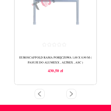
E DO
EUROSCAFFOLD RAMA PORĘCZOWA 1,00 X 0,90 M (
E
PASUJE DO ALUMEXX , ALTREX , ASC )
SZ
430,50 zł
Cena