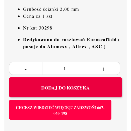
Grubość ścianki 2,00 mm
Cena za 1 szt
Nr kat 30298
Dedykowana do rusztowań Euroscaffold (
pasuje do Alumexx , Altrex , ASC )
DODAJ DO KOSZYKA
CHCESZ WIEDZIEĆ WIĘCEJ? ZADZWOŃ! 667-
060-198