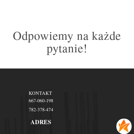
Odpowiemy na każde
pytanie!
KONTAKT
667-060-198
782-378-474
ADRES