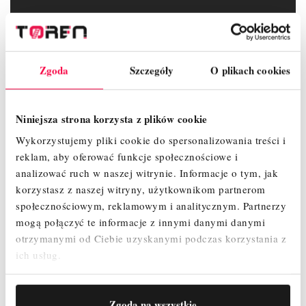
SZCZEGÓŁY PRODUKTU
Zgoda
Szczegóły
O plikach cookies
ZAŁĄCZNIKI
OPINIE
Niniejsza strona korzysta z plików cookie
Wykorzystujemy pliki cookie do spersonalizowania treści i
reklam, aby oferować funkcje społecznościowe i
analizować ruch w naszej witrynie.
Informacje o tym, jak
korzystasz z naszej witryny, użytkownikom partnerom
społecznościowym, reklamowym i analitycznym.
Partnerzy
mogą połączyć te informacje z innymi danymi danymi
otrzymanymi od Ciebie uzyskanymi podczas korzystania z
ich usług.
Indeks
30298
W magazynie
998 Przedmioty
Zgoda na wszystkie