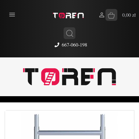


0,00 zł
667-060-198