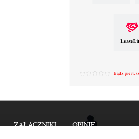
LeaseLi
Bądź pierwsz
ZAŁĄCZNIKI
OPINIE