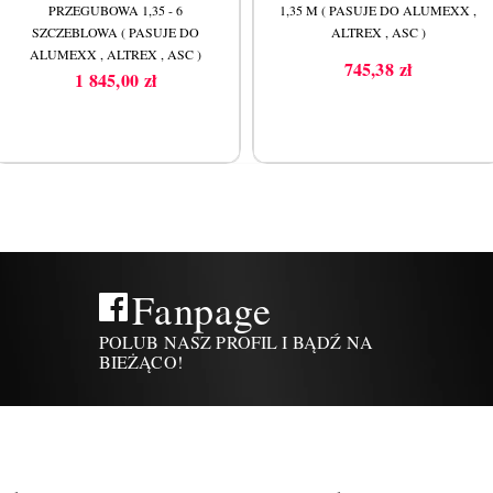
PRZEGUBOWA 1,35 - 6
1,35 M ( PASUJE DO ALUMEXX ,
SZCZEBLOWA ( PASUJE DO
ALTREX , ASC )
ALUMEXX , ALTREX , ASC )
745,38 zł
Cena
1 845,00 zł
Cena
Fanpage
POLUB NASZ PROFIL I BĄDŹ NA
BIEŻĄCO!