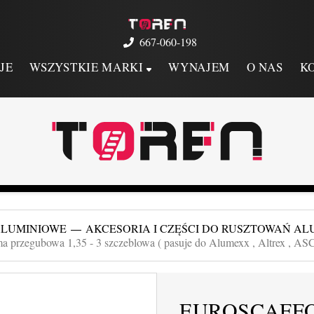
667-060-198
JE
WSZYSTKIE MARKI
WYNAJEM
O NAS
K
ALUMINIOWE
AKCESORIA I CZĘŚCI DO RUSZTOWAŃ AL
a przegubowa 1,35 - 3 szczeblowa ( pasuje do Alumexx , Altrex , ASC
EUROSCAFF