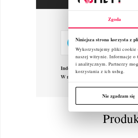
Zgoda
Niniejsza strona korzysta z p
Wykorzystujemy pliki cookie d
naszej witrynie.
Informacje o
i analitycznym.
Partnerzy mog
Indeks
40248
korzystania z ich usług.
W magazynie
1000 Przedmioty
Nie zgadzam się
Produk