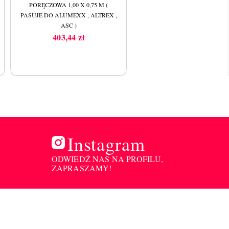
PORĘCZOWA 1,00 X 0,75 M (
0,90 M ( PASUJE DO ALUMEX
PASUJE DO ALUMEXX , ALTREX ,
ALTREX , ASC )
ASC )
662,97 zł
Cena
403,44 zł
Cena
Instagram
ODWIEDŹ NAS NA PROFILU,
ZAPRASZAMY!