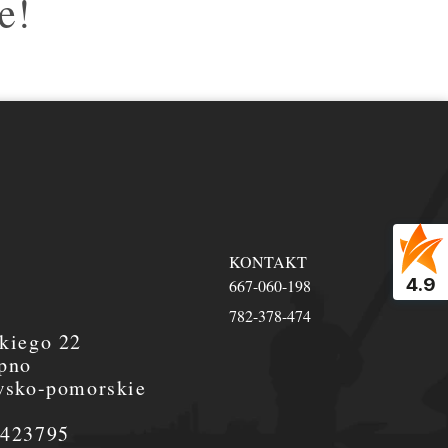
e!
KONTAKT
4.9
667-060-198
782-378-474
kiego 22
pno
wsko-pomorskie
0423795