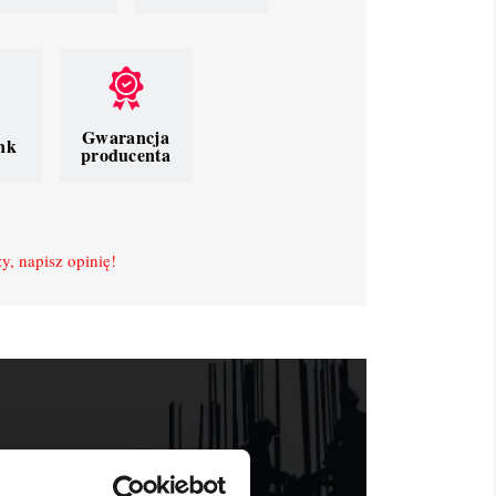
Gwarancja
nk
producenta
y, napisz opinię!