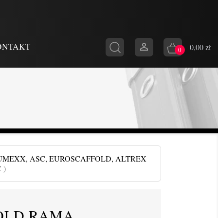

ONTAKT
0,00 zł
0
UMEXX, ASC, EUROSCAFFOLD, ALTREX
 )
OLD RAMA