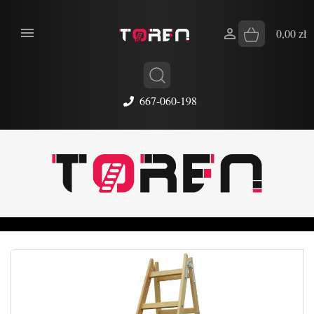


0,00 zł
667-060-198