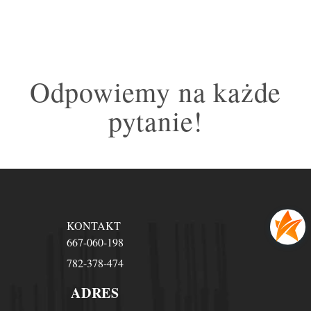
Odpowiemy na każde
pytanie!
KONTAKT
667-060-198
782-378-474
ADRES