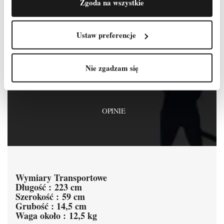
Zgoda na wszystkie
OPIS
Ustaw preferencje
SZCZEGÓŁY PRODUKTU
Nie zgadzam się
ZAŁĄCZNIKI
OPINIE
Wymiary Transportowe
Długość : 223 cm
Szerokość : 59 cm
Grubość : 14,5 cm
Waga około : 12,5 kg