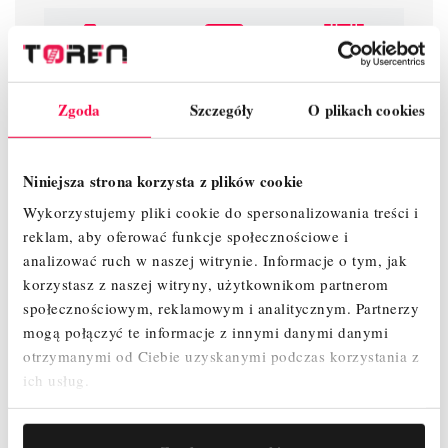
Wsparcie
Europejskie
14 dni na
telefoniczne
certyfikaty
zwrot
Zgoda
Szczegóły
O plikach cookies
Niniejsza strona korzysta z plików cookie
Wykorzystujemy pliki cookie do spersonalizowania treści i
Gwarancja
LeaseLink
reklam, aby oferować funkcje społecznościowe i
producenta
analizować ruch w naszej witrynie.
Informacje o tym, jak
korzystasz z naszej witryny, użytkownikom partnerom
społecznościowym, reklamowym i analitycznym.
Partnerzy
Bądź pierwszy, napisz opinię!
mogą połączyć te informacje z innymi danymi danymi
otrzymanymi od Ciebie uzyskanymi podczas korzystania z
ich usług.