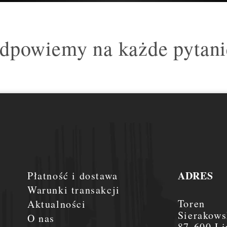
dpowiemy na każde pytani
ADRES
Płatność i dostawa
Warunki transakcji
Toren
Aktualności
Sierakows
O nas
87-600 Li