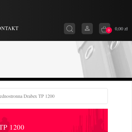

ONTAKT
0,00 zł
0
jednostronna Drabex TP 1200
P 1200