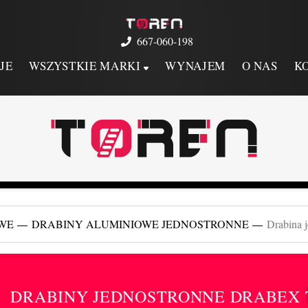
667-060-198
JE
WSZYSTKIE MARKI
WYNAJEM
O NAS
K
WE
DRABINY ALUMINIOWE JEDNOSTRONNE
Drabina 
DRABINY JEDNOSTRONNE DRABEX T