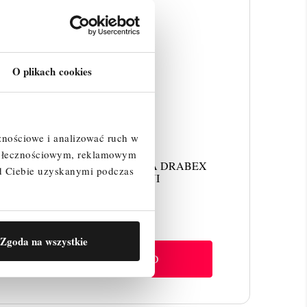
O plikach cookies
znościowe i analizować ruch w
społecznościowym, reklamowym
DRABINA WOLNOSTOJĄCA DRABEX
d Ciebie uzyskanymi podczas
ZIELONA 6 STOPNI
408,00 zł
Cena
Zgoda na wszystkie
SZYBKI PODGLĄD