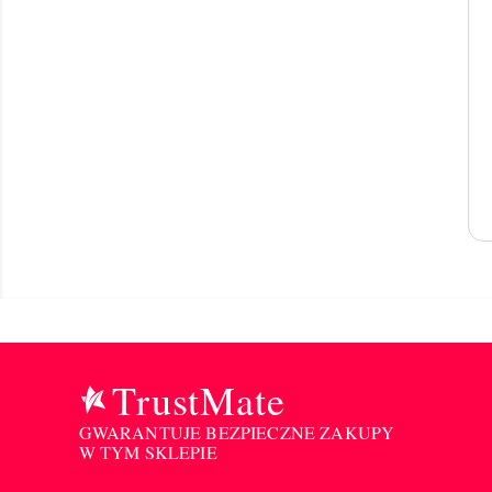
TrustMate
GWARANTUJE BEZPIECZNE ZAKUPY
W TYM SKLEPIE