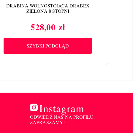
DRABINA WOLNOSTOJĄCA DRABEX
ZIELONA 8 STOPNI
528,00 zł
Cena
SZYBKI PODGLĄD
Instagram
ODWIEDŹ NAS NA PROFILU,
ZAPRASZAMY!