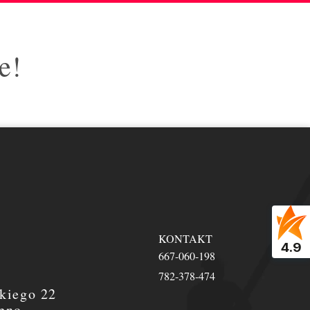
e!
KONTAKT
4.9
667-060-198
782-378-474
kiego 22
pno