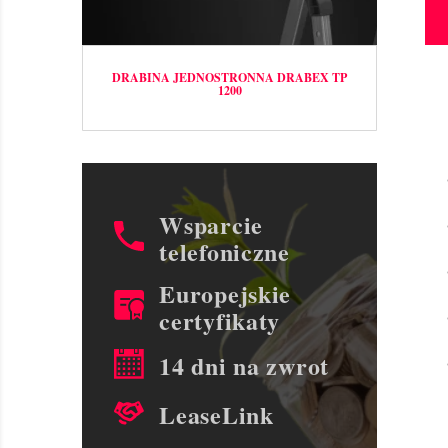
DRABINA JEDNOSTRONNA DRABEX TP
1200
Wsparcie
telefoniczne
Europejskie
certyfikaty
14 dni na zwrot
LeaseLink