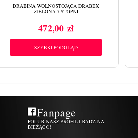
DRABINA WOLNOSTOJĄCA DRABEX
ZIELONA 7 STOPNI
472,00 zł
Cena
SZYBKI PODGLĄD
Fanpage
POLUB NASZ PROFIL I BĄDŹ NA
BIEŻĄCO!