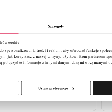
Szczegóły
lików cookie
o spersonalizowania treści i reklam, aby oferować funkcje społec
 tym, jak korzystasz z naszej witryny, użytkownikom partnerom 
DRABINA WOLNOSTOJĄCA DRABEX
ą połączyć te informacje z innymi danymi danymi otrzymanymi o
ZIELONA 5 STOPNI
353,00 zł
Cena
Ustaw preferencje
SZYBKI PODGLĄD