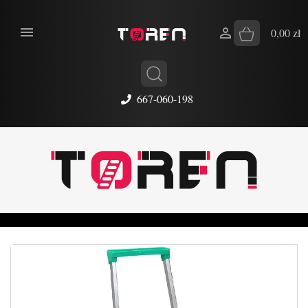


0,00 zł
667-060-198