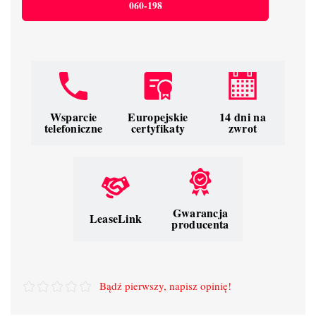
060-198
Wsparcie
Europejskie
14 dni na
telefoniczne
certyfikaty
zwrot
Gwarancja
LeaseLink
producenta
Bądź pierwszy, napisz opinię!