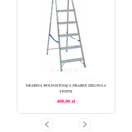
A 4
DRABINA WOLNOSTOJĄCA DRABEX ZIELONA 6
DR
STOPNI
408,00 zł
Cena