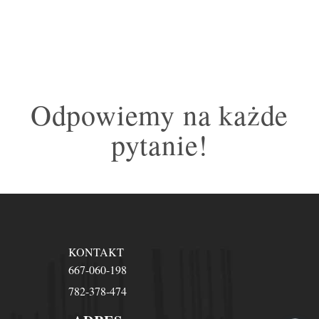
Odpowiemy na każde
pytanie!
KONTAKT
667-060-198
782-378-474