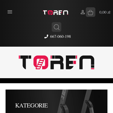


0,00 zł
667-060-198
KATEGORIE