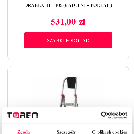
DRABEX TP 1106 (6 STOPNI + PODEST )
531,00 zł
Cena
SZYBKI PODGLĄD
Zgoda
Szczegóły
O plikach cookies