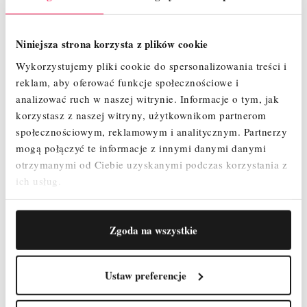
Niniejsza strona korzysta z plików cookie
Wykorzystujemy pliki cookie do spersonalizowania treści i
reklam, aby oferować funkcje społecznościowe i
analizować ruch w naszej witrynie.
Informacje o tym, jak
korzystasz z naszej witryny, użytkownikom partnerom
społecznościowym, reklamowym i analitycznym.
Partnerzy
mogą połączyć te informacje z innymi danymi danymi
FARAONE LADY (7 STOPNI)
otrzymanymi od Ciebie uzyskanymi podczas korzystania z
ich usług.
1 111,43 zł
Cena
Zgoda na wszystkie
SZYBKI PODGLĄD
Ustaw preferencje