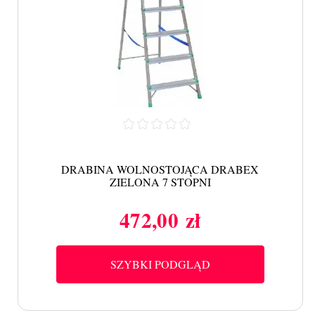
DRABINA WOLNOSTOJĄCA DRABEX
ZIELONA 7 STOPNI
472,00 zł
Cena
SZYBKI PODGLĄD