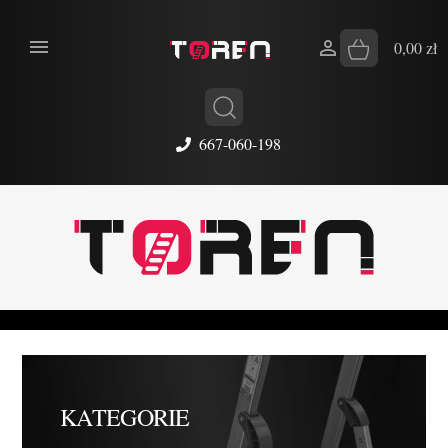


0,00 zł
667-060-198
KATEGORIE