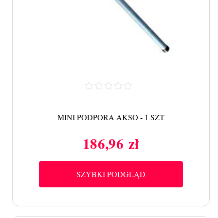
MINI PODPORA AKSO - 1 SZT
186,96 zł
Cena
SZYBKI PODGLĄD