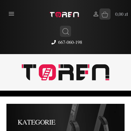


0,00 zł
667-060-198
KATEGORIE