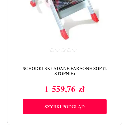
SCHODKI SKŁADANE FARAONE SGP (2
STOPNIE)
1 559,76 zł
Cena
SZYBKI PODGLĄD