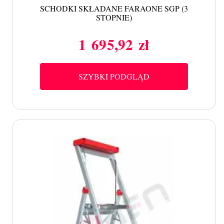
SCHODKI SKŁADANE FARAONE SGP (3
STOPNIE)
1 695,92 zł
Cena
SZYBKI PODGLĄD