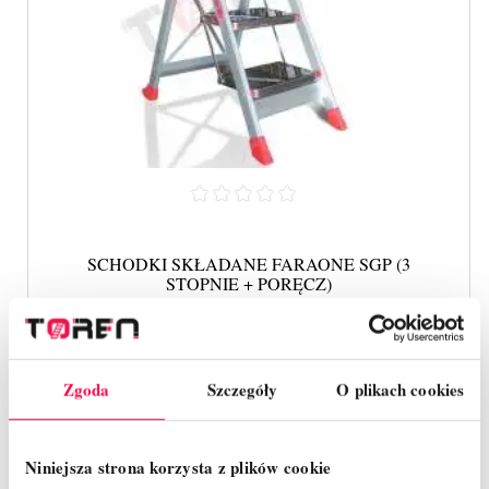
SCHODKI SKŁADANE FARAONE SGP (3
STOPNIE + PORĘCZ)
1 885,22 zł
Cena
Zgoda
Szczegóły
O plikach cookies
SZYBKI PODGLĄD
Niniejsza strona korzysta z plików cookie