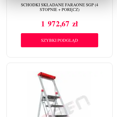
SCHODKI SKŁADANE FARAONE SGP (4
STOPNIE + PORĘCZ)
1 972,67 zł
Cena
SZYBKI PODGLĄD