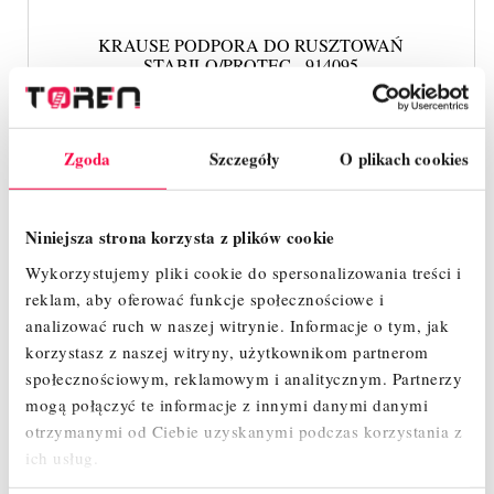
KRAUSE PODPORA DO RUSZTOWAŃ
STABILO/PROTEC - 914095
599,00 zł
Cena
Zgoda
Szczegóły
O plikach cookies
SZYBKI PODGLĄD
Niniejsza strona korzysta z plików cookie
Wykorzystujemy pliki cookie do spersonalizowania treści i
reklam, aby oferować funkcje społecznościowe i
analizować ruch w naszej witrynie.
Informacje o tym, jak
korzystasz z naszej witryny, użytkownikom partnerom
społecznościowym, reklamowym i analitycznym.
Partnerzy
mogą połączyć te informacje z innymi danymi danymi
otrzymanymi od Ciebie uzyskanymi podczas korzystania z
ich usług.