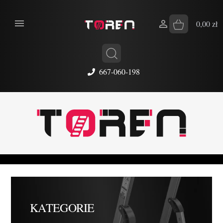


0,00 zł
667-060-198
KATEGORIE