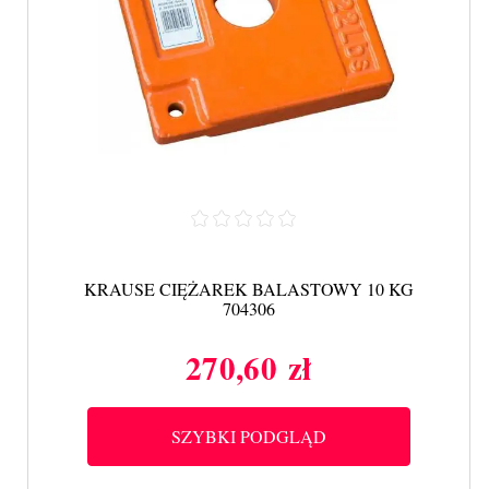
KRAUSE CIĘŻAREK BALASTOWY 10 KG
704306
270,60 zł
Cena
SZYBKI PODGLĄD