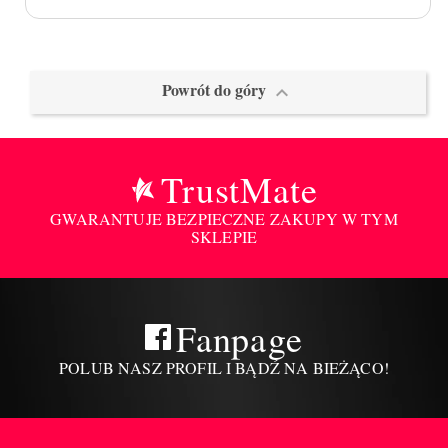
Powrót do góry

TrustMate
GWARANTUJE BEZPIECZNE ZAKUPY W TYM
SKLEPIE
Fanpage
POLUB NASZ PROFIL I BĄDŹ NA BIEŻĄCO!