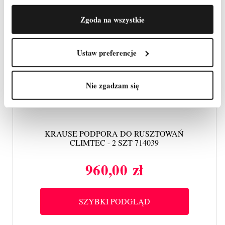
Zgoda na wszystkie
Ustaw preferencje
Nie zgadzam się
KRAUSE PODPORA DO RUSZTOWAŃ
CLIMTEC - 2 SZT 714039
960,00 zł
Cena
SZYBKI PODGLĄD