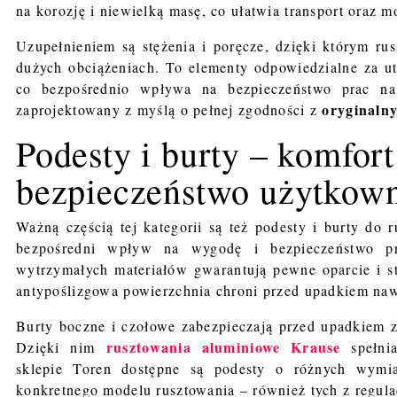
na korozję i niewielką masę, co ułatwia transport oraz m
Uzupełnieniem są stężenia i poręcze, dzięki którym ru
dużych obciążeniach. To elementy odpowiedzialne za ut
co bezpośrednio wpływa na bezpieczeństwo prac na
oryginalny
zaprojektowany z myślą o pełnej zgodności z
Podesty i burty – komfort
bezpieczeństwo użytkow
Ważną częścią tej kategorii są też podesty i burty do 
bezpośredni wpływ na wygodę i bezpieczeństwo pr
wytrzymałych materiałów gwarantują pewne oparcie i s
antypoślizgowa powierzchnia chroni przed upadkiem na
Burty boczne i czołowe zabezpieczają przed upadkiem z
rusztowania aluminiowe Krause
Dzięki nim
spełnia
sklepie Toren dostępne są podesty o różnych wymi
konkretnego modelu rusztowania – również tych z regula