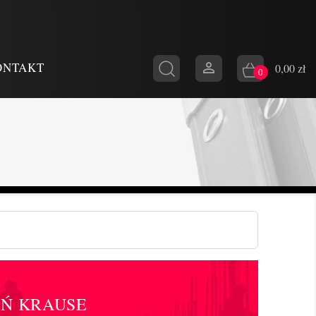

ONTAKT
0,00 zł
0
AŃ KRAUSE