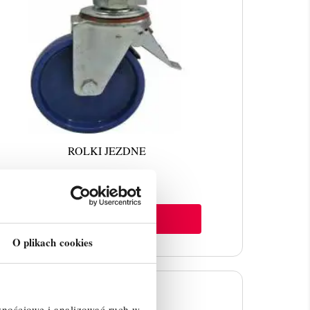
ROLKI JEZDNE
ZOBACZ WIĘCEJ
O plikach cookies
znościowe i analizować ruch w