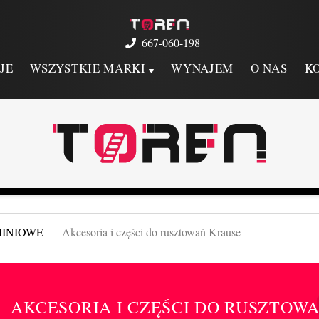
667-060-198
JE
WSZYSTKIE MARKI
WYNAJEM
O NAS
K
MINIOWE
Akcesoria i części do rusztowań Krause
AKCESORIA I CZĘŚCI DO RUSZTOW