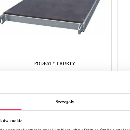
PODESTY I BURTY
ZOBACZ WIĘCEJ
Szczegóły
lików cookie
o spersonalizowania treści i reklam, aby oferować funkcje społec