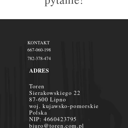
KONTAKT
667-060-198
782-378-474
ADRES
Toren
Sierakowskiego 22
87-600 Lipno
woj. kujawsko-pomorskie
Polska
NIP:
4660423795
biuro@toren.com.pl