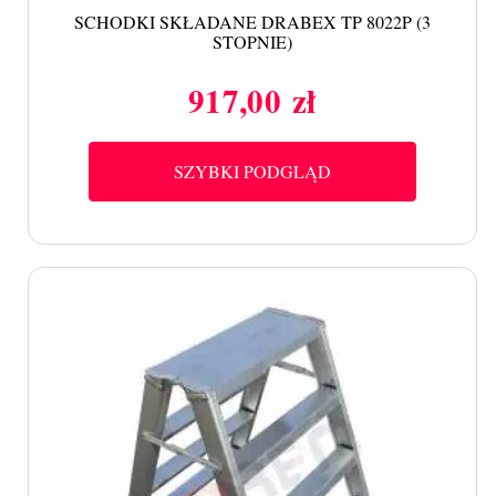
SCHODKI SKŁADANE DRABEX TP 8022P (3
STOPNIE)
917,00 zł
Cena
SZYBKI PODGLĄD