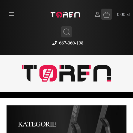


0,00 zł
667-060-198
KATEGORIE