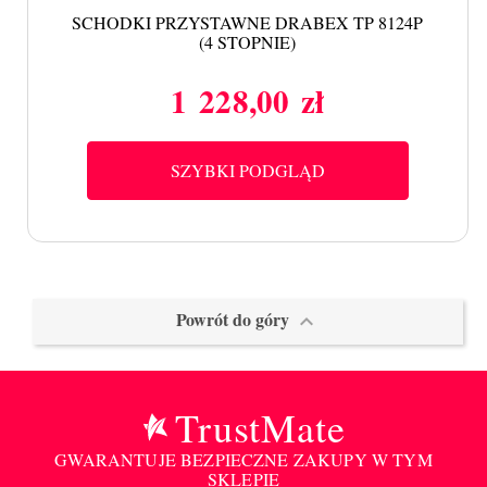
SCHODKI PRZYSTAWNE DRABEX TP 8124P
(4 STOPNIE)
1 228,00 zł
Cena
SZYBKI PODGLĄD
Powrót do góry

TrustMate
GWARANTUJE BEZPIECZNE ZAKUPY W TYM
SKLEPIE