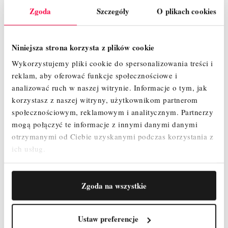
Zgoda
Szczegóły
O plikach cookies
Niniejsza strona korzysta z plików cookie
Wykorzystujemy pliki cookie do spersonalizowania treści i
reklam, aby oferować funkcje społecznościowe i
analizować ruch w naszej witrynie.
Informacje o tym, jak
korzystasz z naszej witryny, użytkownikom partnerom
społecznościowym, reklamowym i analitycznym.
Partnerzy
PROFESJONALNY STOŁEK FARAONE ND
mogą połączyć te informacje z innymi danymi danymi
(4+4 STOPNIE)
otrzymanymi od Ciebie uzyskanymi podczas korzystania z
ich usług.
840,21 zł
Cena
Zgoda na wszystkie
SZYBKI PODGLĄD
Ustaw preferencje