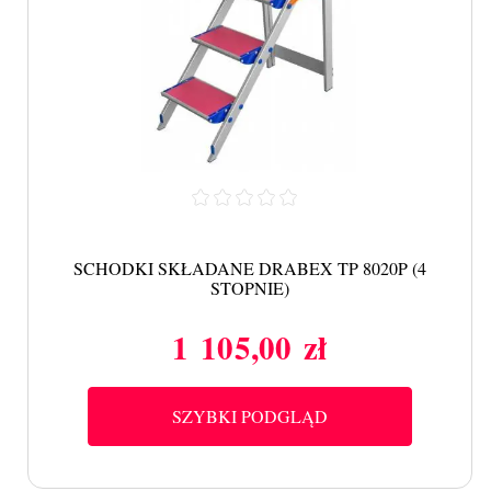
SCHODKI SKŁADANE DRABEX TP 8020P (4
STOPNIE)
1 105,00 zł
Cena
SZYBKI PODGLĄD