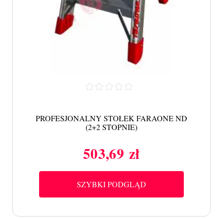
PROFESJONALNY STOŁEK FARAONE ND
(2+2 STOPNIE)
503,69 zł
Cena
SZYBKI PODGLĄD