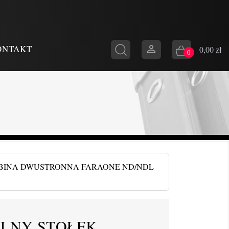

ONTAKT
0,00 zł
0
BINA DWUSTRONNA FARAONE ND/NDL
LNY STOŁEK