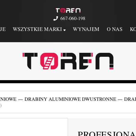
667-060-198
JE
WSZYSTKIE MARKI
WYNAJEM
O NAS
K
INIOWE
DRABINY ALUMINIOWE DWUSTRONNE
DRA
)
PROFESJONA