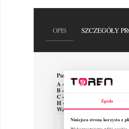
OPIS
SZCZEGÓŁY P
Parametry techniczne :
A - 40 cm
B - 45cm
C - 56 cm
Zgoda
H - 72 cm
Waga - 5 kg
Niniejsza strona korzysta z p
Wykorzystujemy pliki cookie d