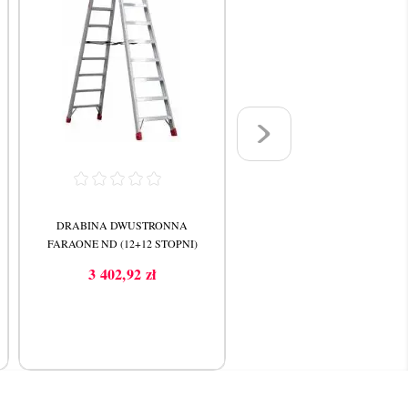
DRABINA DWUSTRONNA
PROFESJONALNY STOŁEK
FARAONE ND (12+12 STOPNI)
FARAONE ND (4+4 STOPNIE
3 402,92 zł
840,21 zł
Cena
Cena