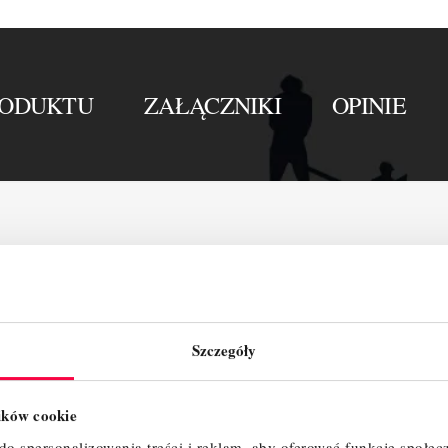
RODUKTU
ZAŁĄCZNIKI
OPINIE
Szczegóły
lików cookie
o spersonalizowania treści i reklam, aby oferować funkcje społec