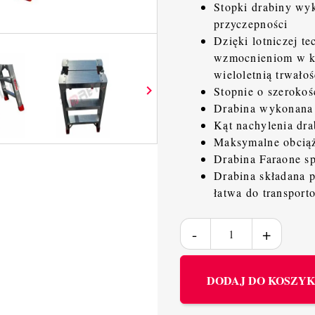
Stopki drabiny wy
przyczepności
Dzięki lotniczej t
wzmocnieniom w ką
wieloletnią trwało

Stopnie o szeroko
Drabina wykonana 
Kąt nachylenia dra
Maksymalne obciąż
Drabina Faraone s
Drabina składana p
łatwa do transport
DODAJ DO KOSZY