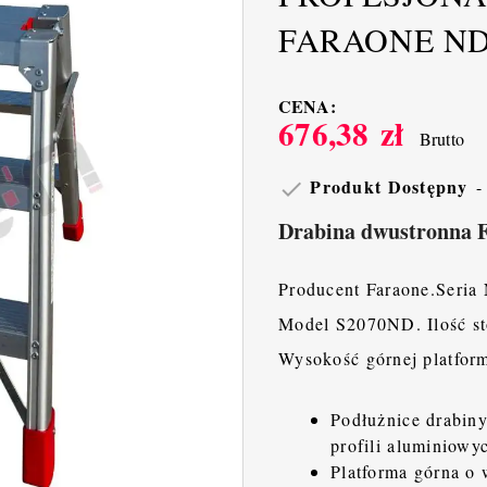
FARAONE ND 
CENA:
676,38 zł
Brutto
Produkt Dostępny

Drabina dwustronna 
Producent Faraone.Seri
Model S2070ND. Ilość s
Wysokość górnej platfor
Podłużnice drabin
profili aluminiowy
Platforma górna o