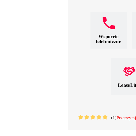
Wsparcie
telefoniczne
LeaseLi
(1)
Przeczytaj