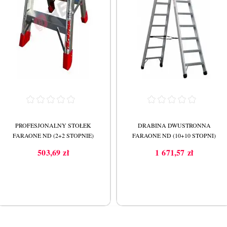
PROFESJONALNY STOŁEK
DRABINA DWUSTRONNA
FARAONE ND (2+2 STOPNIE)
FARAONE ND (10+10 STOPNI)
503,69 zł
1 671,57 zł
Cena
Cena