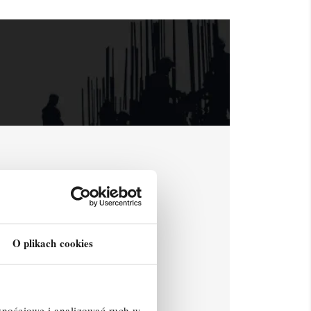
O plikach cookies
znościowe i analizować ruch w