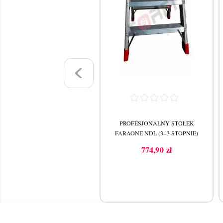
DRABINA DWUSTRONNA
PROFESJONALNY STOŁEK
FARAONE ND (8+8 STOPNI)
FARAONE NDL (3+3 STOPNIE)
1 369,36 zł
774,90 zł
Cena
Cena