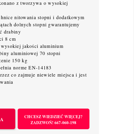
konano z tworzywa o wysokiej
echnice nitowania stopni i dodatkowym
tach dolnych stopni gwarantujemy
ść drabiny
ści 8 cm
wysokiej jakości aluminium
biny aluminiowej 70 stopni
enie 150 kg
pełnia norme EN-14183
rzez co zajmuje niewiele miejsca i jest
owania
CHCESZ WIEDZIEĆ WIĘCEJ?
KA
ZADZWOŃ! 667-060-198