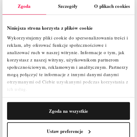
Zgoda
Szczegóły
O plikach cookies
Niniejsza strona korzysta z plików cookie
Wykorzystujemy pliki cookie do spersonalizowania treści i
reklam, aby oferować funkcje społecznościowe i
analizować ruch w naszej witrynie.
Informacje o tym, jak
korzystasz z naszej witryny, użytkownikom partnerom
społecznościowym, reklamowym i analitycznym.
Partnerzy
SCHODKI DOSTAWNE FARAONE SGA (3
mogą połączyć te informacje z innymi danymi danymi
STOPNIE) POSZERZANE
otrzymanymi od Ciebie uzyskanymi podczas korzystania z
ich usług.
1 647,22 zł
Cena
Zgoda na wszystkie
SZYBKI PODGLĄD
Ustaw preferencje