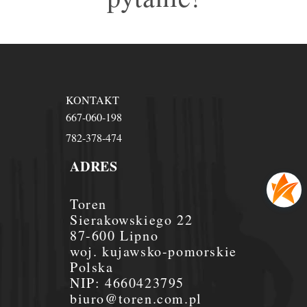
KONTAKT
667-060-198
782-378-474
ADRES
Toren
Sierakowskiego 22
87-600 Lipno
woj. kujawsko-pomorskie
Polska
NIP:
4660423795
biuro@toren.com.pl