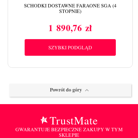
SCHODKI DOSTAWNE FARAONE SGA (4
STOPNIE)
1 890,76 zł
Cena
SZYBKI PODGLĄD
Powrót do góry

TrustMate
GWARANTUJE BEZPIECZNE ZAKUPY W TYM
SKLEPIE