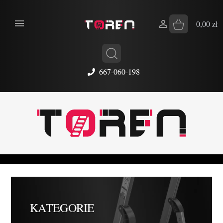


0,00 zł
667-060-198
KATEGORIE