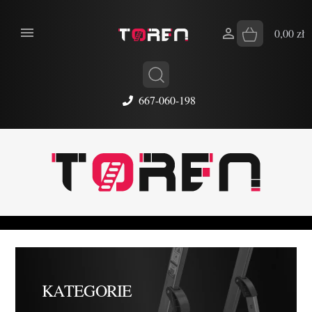


0,00 zł
667-060-198
KATEGORIE