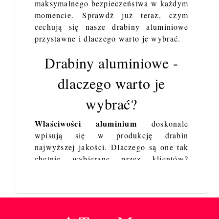
maksymalnego bezpieczeństwa w każdym
momencie. Sprawdź już teraz, czym
cechują się nasze drabiny aluminiowe
przystawne i dlaczego warto je wybrać.
Drabiny aluminiowe -
dlaczego warto je
wybrać?
Właściwości aluminium
doskonale
wpisują się w produkcję drabin
najwyższej jakości. Dlaczego są one tak
chętnie wybierane przez klientów?
Przede wszystkim dlatego, że ważą
niewiele i stanowią ogromne wsparcie w
wielu pracach. Lekkość tego materiału
sprawia, że jest on nieoceniony do
tworzenia solidnych rusztowań i drabin.