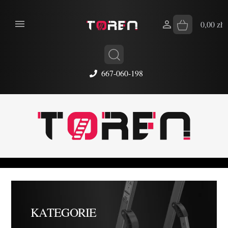


0,00 zł
667-060-198
KATEGORIE