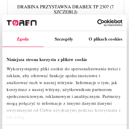
DRABINA PRZYSTAWNA DRABEX TP 2307 (7
SZCZEBLI)
350,00 zł
Cena
Zgoda
Szczegóły
O plikach cookies
SZYBKI PODGLĄD
Niniejsza strona korzysta z plików cookie
Wykorzystujemy pliki cookie do spersonalizowania treści i
reklam, aby oferować funkcje społecznościowe i
analizować ruch w naszej witrynie.
Informacje o tym, jak
korzystasz z naszej witryny, użytkownikom partnerom
społecznościowym, reklamowym i analitycznym.
Partnerzy
mogą połączyć te informacje z innymi danymi danymi
otrzymanymi od Ciebie uzyskanymi podczas korzystania z
ich usług.