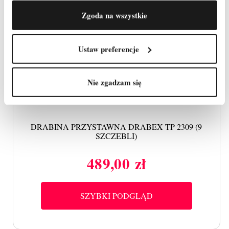
Zgoda na wszystkie
Ustaw preferencje
Nie zgadzam się
DRABINA PRZYSTAWNA DRABEX TP 2309 (9
SZCZEBLI)
489,00 zł
Cena
SZYBKI PODGLĄD