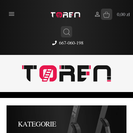


0,00 zł
667-060-198
KATEGORIE