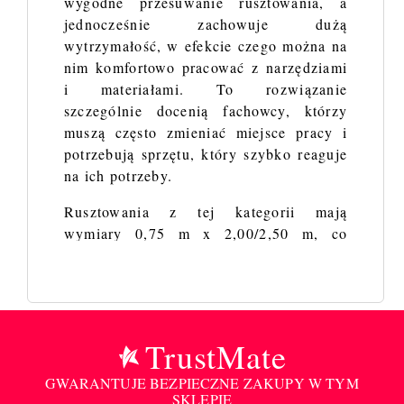
wygodne przesuwanie rusztowania, a
jednocześnie zachowuje dużą
wytrzymałość, w efekcie czego można na
nim komfortowo pracować z narzędziami
i materiałami. To rozwiązanie
szczególnie docenią fachowcy, którzy
muszą często zmieniać miejsce pracy i
potrzebują sprzętu, który szybko reaguje
na ich potrzeby.
Rusztowania z tej kategorii mają
wymiary 0,75 m x 2,00/2,50 m, co
sprawia, że są wystarczająco duże, by
zapewnić komfortową pracę, a
jednocześnie nie zajmują przesadnie dużo
miejsca. W ich procesie produkcyjnym
zastosowano aluminium z najwyższej
TrustMate
półki, co sprawia, że mogą śmiało
GWARANTUJE BEZPIECZNE ZAKUPY W TYM
przetrwać próbę czasu, nie ulegając
SKLEPIE