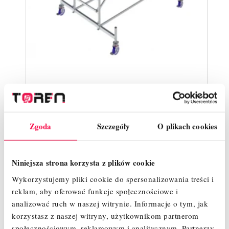
RUSZTOWANIE ALUMINIOWE KRAUSE
STABILO 10 ( 0,75 X 2,50)
Zgoda
Szczegóły
O plikach cookies
ZOBACZ WIĘCEJ
Niniejsza strona korzysta z plików cookie
Wykorzystujemy pliki cookie do spersonalizowania treści i
Powrót do góry

reklam, aby oferować funkcje społecznościowe i
analizować ruch w naszej witrynie.
Informacje o tym, jak
korzystasz z naszej witryny, użytkownikom partnerom
społecznościowym, reklamowym i analitycznym.
Partnerzy