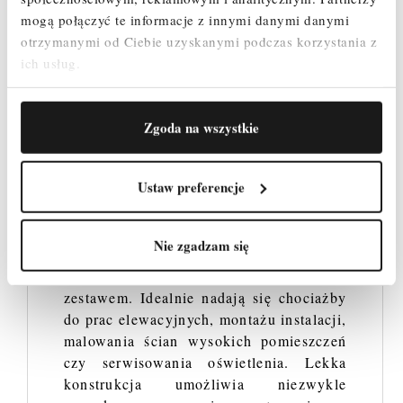
mogą połączyć te informacje z innymi danymi danymi
otrzymanymi od Ciebie uzyskanymi podczas korzystania z
Uniwersalne
ich usług.
zastosowanie rusztowań
Zgoda na wszystkie
Krause Stabilo 10 – co
warto wiedzieć?
Ustaw preferencje
Rusztowania z tej serii świetnie
sprawdzają się w każdym miejscu, gdzie
Nie zgadzam się
nade wszystko liczy się bezpieczeństwo
oraz łatwość manewrowania całym
zestawem. Idealnie nadają się chociażby
do prac elewacyjnych, montażu instalacji,
malowania ścian wysokich pomieszczeń
czy serwisowania oświetlenia. Lekka
konstrukcja umożliwia niezwykle