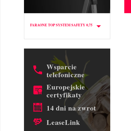
FARAONE TOP SYSTEM SAFETY 0,75
WYMIARY RUSZTOWANIA FARAONE 
0,75 X 1,80 M 
Wsparcie
telefoniczne
Europejskie
certyfikaty
14 dni na zwrot
LeaseLink