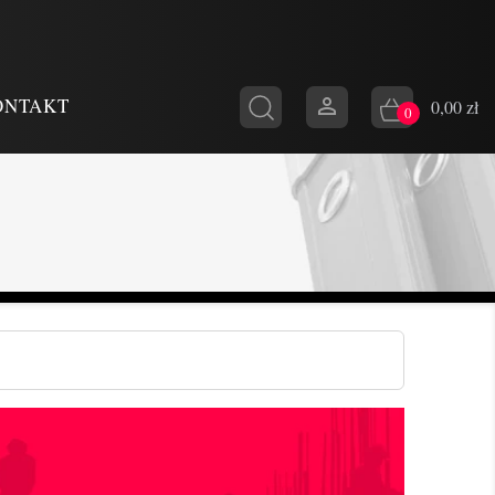

ONTAKT
0,00 zł
0