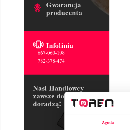
Gwarancja
producenta
Infolinia
667-060-198
782-378-474
Nasi Handlowcy
zawsze dobrze
doradzą!
Zgoda