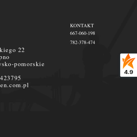
KONTAKT
667-060-198
782-378-474
kiego 22
pno
wsko-pomorskie
4.9
0423795
en.com.pl