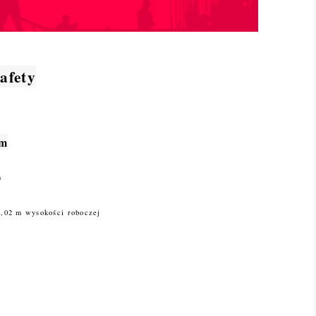
afety
cm
m
,02 m wysokości roboczej