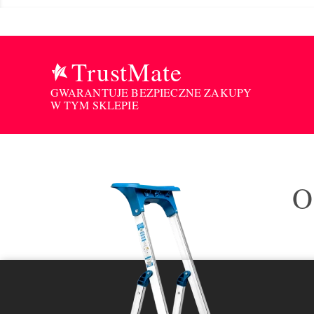
TrustMate
GWARANTUJE BEZPIECZNE ZAKUPY
W TYM SKLEPIE
O