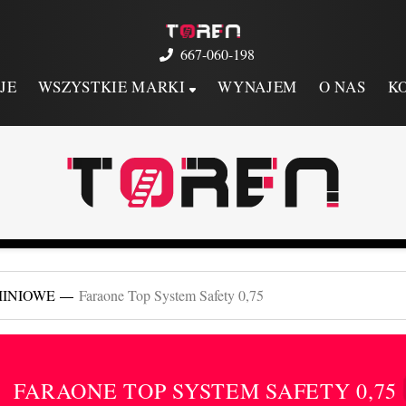
667-060-198
JE
WSZYSTKIE MARKI
WYNAJEM
O NAS
K
MINIOWE
Faraone Top System Safety 0,75
FARAONE TOP SYSTEM SAFETY 0,75