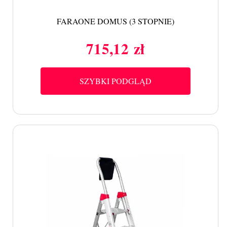
FARAONE DOMUS (3 STOPNIE)
715,12 zł
Cena
SZYBKI PODGLĄD