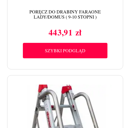
PORĘCZ DO DRABINY FARAONE
LADY/DOMUS ( 9-10 STOPNI )
443,91 zł
Cena
SZYBKI PODGLĄD