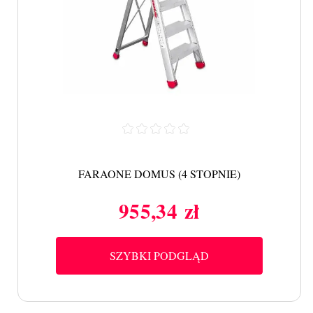
FARAONE DOMUS (4 STOPNIE)
955,34 zł
Cena
SZYBKI PODGLĄD