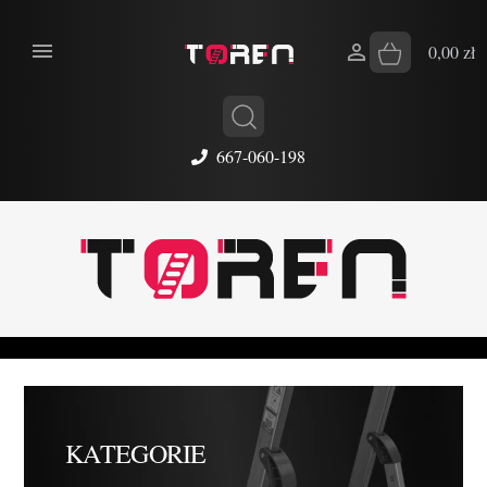


0,00 zł
667-060-198
KATEGORIE