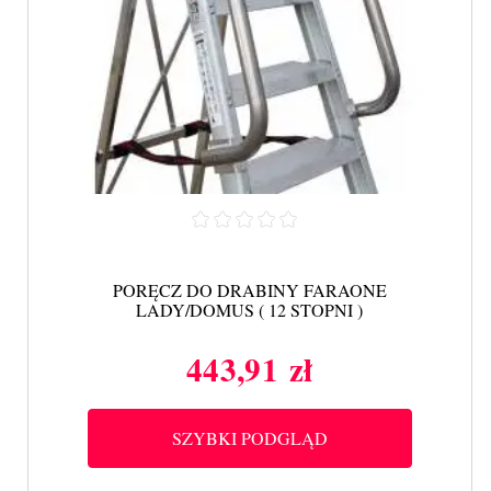
PORĘCZ DO DRABINY FARAONE
LADY/DOMUS ( 12 STOPNI )
443,91 zł
Cena
SZYBKI PODGLĄD