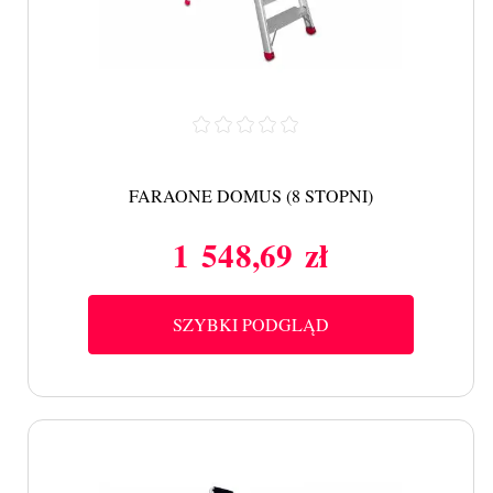
FARAONE DOMUS (8 STOPNI)
1 548,69 zł
Cena
SZYBKI PODGLĄD