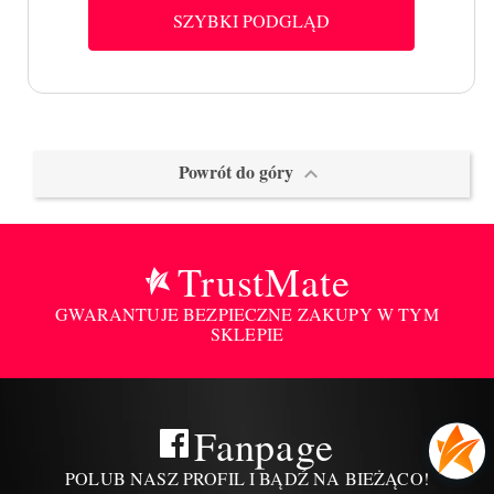
SZYBKI PODGLĄD
Powrót do góry

TrustMate
GWARANTUJE BEZPIECZNE ZAKUPY W TYM
SKLEPIE
Fanpage
POLUB NASZ PROFIL I BĄDŹ NA BIEŻĄCO!