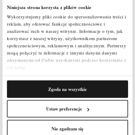
Niniejsza strona korzysta z plików cookie
Wykorzystujemy pliki cookie do spersonalizowania treści i
reklam, aby oferować funkcje społecznościowe i
analizować ruch w naszej witrynie.
Informacje o tym, jak
korzystasz z naszej witryny, użytkownikom partnerom
społecznościowym, reklamowym i analitycznym.
Partnerzy
mogą połączyć te informacje z innymi danymi danymi
otrzymanymi od Ciebie uzyskanymi podczas korzystania z
FARAONE DOMUS (6 STOPNI)
ich usług.
1 193,35 zł
Cena
Zgoda na wszystkie
SZYBKI PODGLĄD
Ustaw preferencje
Nie zgadzam się