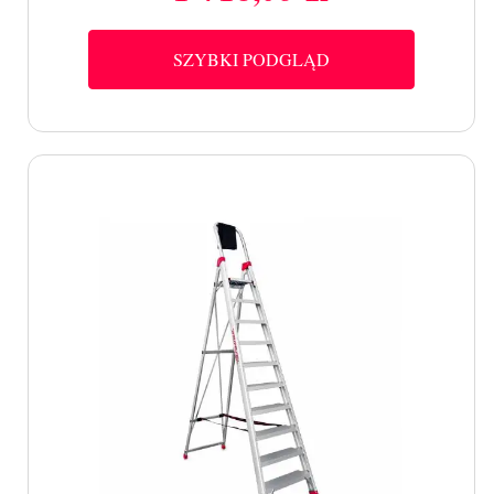
SZYBKI PODGLĄD