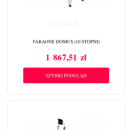
FARAONE DOMUS (10 STOPNI)
1 867,51 zł
Cena
SZYBKI PODGLĄD