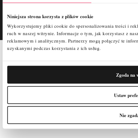
Polityka Prywatności
Śledzenie zamówienia
Niniejsza strona korzysta z plików cookie
Wykorzystujemy pliki cookie do spersonalizowania treści i re
ruch w naszej witrynie.
Informacje o tym, jak korzystasz z n
reklamowym i analitycznym.
Partnerzy mogą połączyć te info
uzyskanymi podczas korzystania z ich usług.
2025
COPYRIGHTS
PRIVACY POLICY
CREATED BY
Zgoda na w
Ustaw prefe
Nie zgad