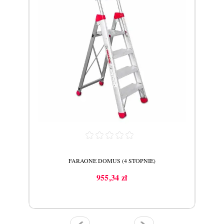
( 9-
POR
FARAONE DOMUS (4 STOPNIE)
955,34 zł
Cena