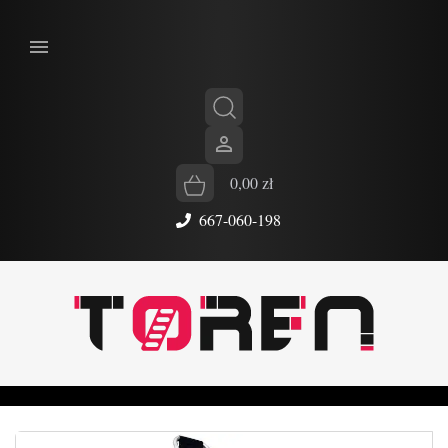


0,00 zł
667-060-198