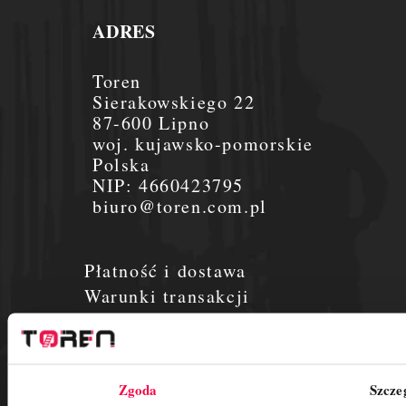
ADRES
Toren
Sierakowskiego 22
87-600 Lipno
woj. kujawsko-pomorskie
Polska
NIP:
4660423795
biuro@toren.com.pl
Płatność i dostawa
Warunki transakcji
Aktualności
O nas
Płatności
Zgoda
Szcze
Regulamin