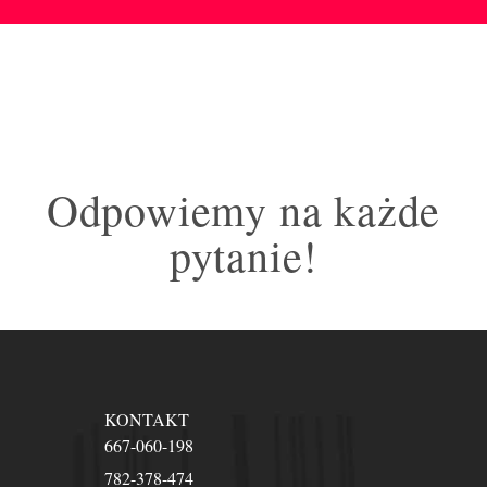
Odpowiemy na każde
pytanie!
KONTAKT
667-060-198
782-378-474