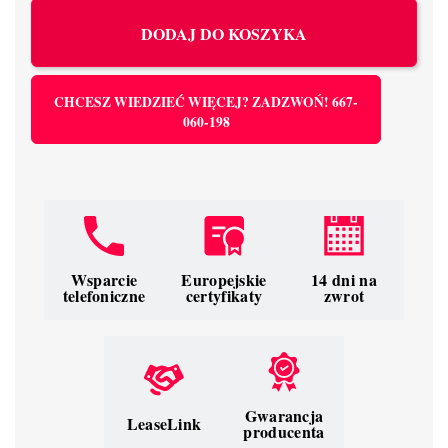
DODAJ DO KOSZYKA
CHCESZ WIEDZIEĆ WIĘCEJ? ZADZWOŃ! 667-
060-198
Wsparcie
Europejskie
14 dni na
telefoniczne
certyfikaty
zwrot
Gwarancja
LeaseLink
producenta