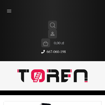


0,00 zł
667-060-198