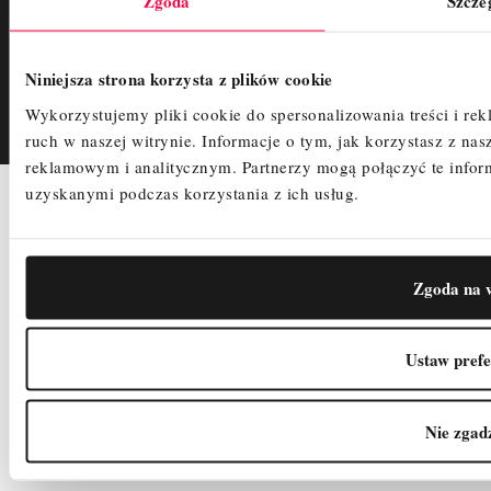
Zgoda
Szcze
Regulamin
Polityka Prywatności
Śledzenie zamówienia
Niniejsza strona korzysta z plików cookie
Wykorzystujemy pliki cookie do spersonalizowania treści i re
ruch w naszej witrynie.
Informacje o tym, jak korzystasz z n
reklamowym i analitycznym.
Partnerzy mogą połączyć te info
uzyskanymi podczas korzystania z ich usług.
2025
COPYRIGHTS
PRIVACY POLICY
CREATED BY
Zgoda na w
Ustaw prefe
Nie zgad