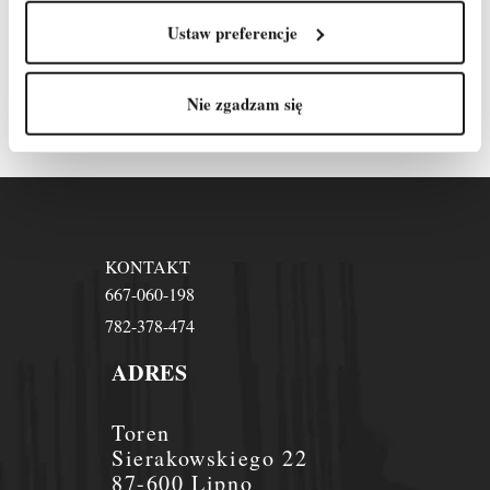
Ustaw preferencje
Odpowiemy na każde
pytanie!
Nie zgadzam się
KONTAKT
667-060-198
782-378-474
ADRES
Toren
Sierakowskiego 22
87-600 Lipno