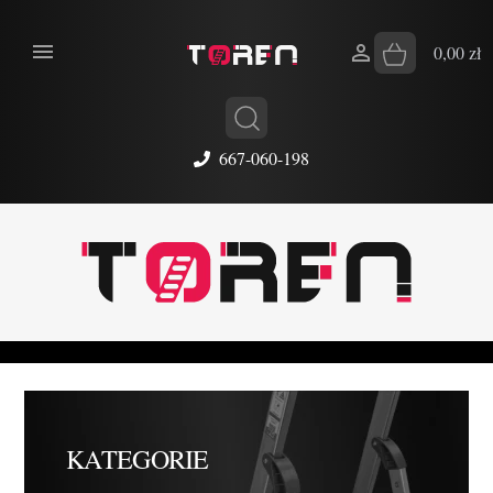


0,00 zł
667-060-198
KATEGORIE