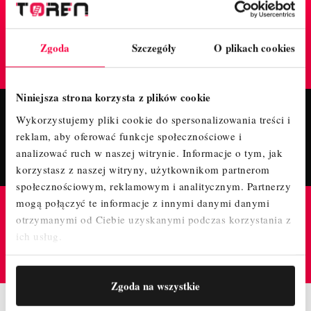
TrustMate
Zgoda
Szczegóły
O plikach cookies
GWARANTUJE BEZPIECZNE ZAKUPY W TYM
SKLEPIE
Niniejsza strona korzysta z plików cookie
Wykorzystujemy pliki cookie do spersonalizowania treści i
Fanpage
reklam, aby oferować funkcje społecznościowe i
POLUB NASZ PROFIL I BĄDŹ NA BIEŻĄCO!
analizować ruch w naszej witrynie.
Informacje o tym, jak
korzystasz z naszej witryny, użytkownikom partnerom
społecznościowym, reklamowym i analitycznym.
Partnerzy
mogą połączyć te informacje z innymi danymi danymi
Instagram
otrzymanymi od Ciebie uzyskanymi podczas korzystania z
ich usług.
ODWIEDŹ NAS NA PROFILU, ZAPRASZAMY!
Zgoda na wszystkie