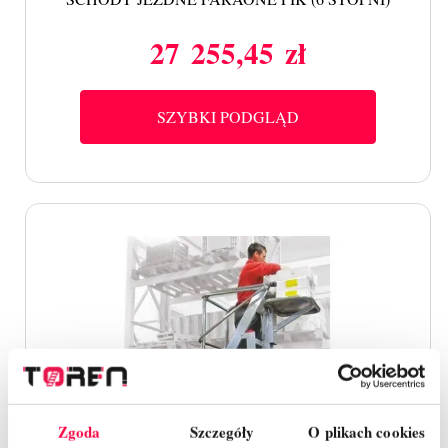
27 255,45 zł
Cena
SZYBKI PODGLĄD
Zgoda
Szczegóły
O plikach cookies