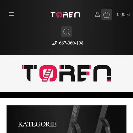


0,00 zł
667-060-198
KATEGORIE