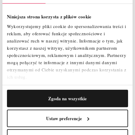
Niniejsza strona korzysta z plików cookie
Wykorzystujemy pliki cookie do spersonalizowania treści i
reklam, aby oferować funkcje społecznościowe i
analizować ruch w naszej witrynie.
Informacje o tym, jak
korzystasz z naszej witryny, użytkownikom partnerom
społecznościowym, reklamowym i analitycznym.
Partnerzy
SCHODY JEZDNE FARAONE PIK (8 STOPNI)
mogą połączyć te informacje z innymi danymi danymi
otrzymanymi od Ciebie uzyskanymi podczas korzystania z
27 976,10 zł
ich usług.
Cena
SZYBKI PODGLĄD
Zgoda na wszystkie
Ustaw preferencje