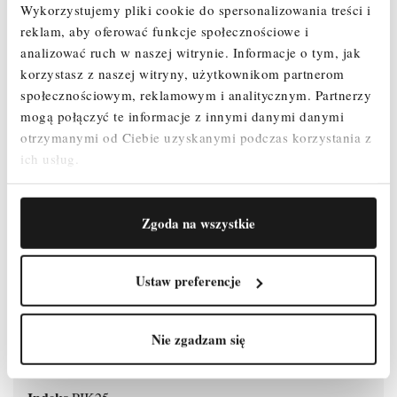
Wykorzystujemy pliki cookie do spersonalizowania treści i
reklam, aby oferować funkcje społecznościowe i
analizować ruch w naszej witrynie.
Informacje o tym, jak
korzystasz z naszej witryny, użytkownikom partnerom
społecznościowym, reklamowym i analitycznym.
Partnerzy
mogą połączyć te informacje z innymi danymi danymi
SZCZEGÓŁY PRODUKTU
otrzymanymi od Ciebie uzyskanymi podczas korzystania z
ich usług.
OPINIE
Zgoda na wszystkie
Ustaw preferencje
Nie zgadzam się