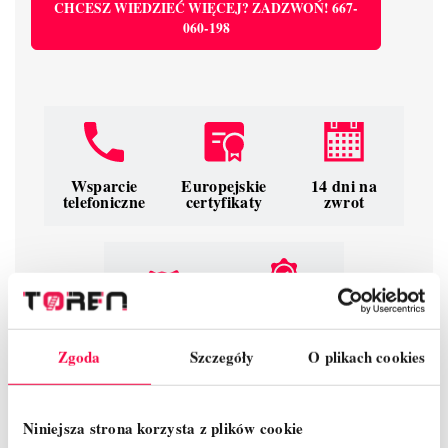
CHCESZ WIEDZIEĆ WIĘCEJ? ZADZWOŃ! 667-
060-198
Wsparcie
Europejskie
14 dni na
telefoniczne
certyfikaty
zwrot
Gwarancja
LeaseLink
producenta
Zgoda
Szczegóły
O plikach cookies
Bądź pierwszy, napisz opinię!
Niniejsza strona korzysta z plików cookie