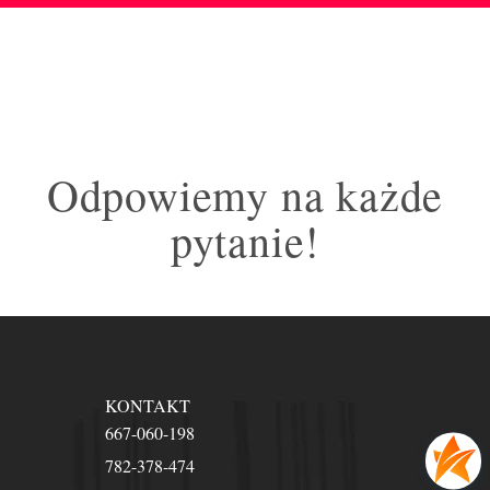
Odpowiemy na każde
pytanie!
KONTAKT
667-060-198
782-378-474