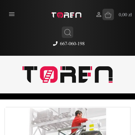


0,00 zł
667-060-198