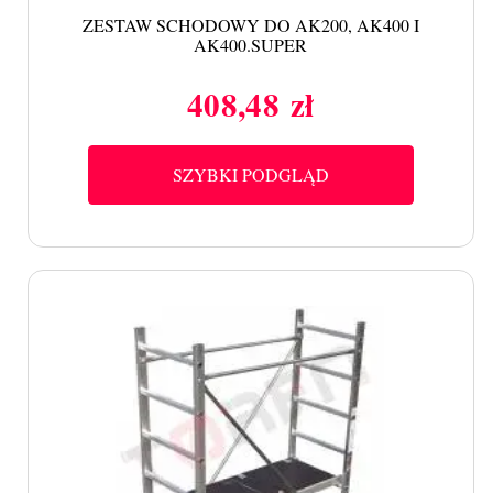
ZESTAW SCHODOWY DO AK200, AK400 I
AK400.SUPER
408,48 zł
Cena
SZYBKI PODGLĄD