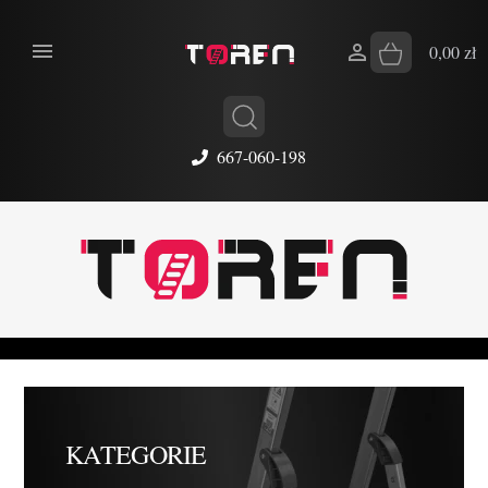


0,00 zł
667-060-198
KATEGORIE