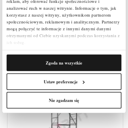
reklam, aby oferować funkcje społecznościowe i
RUSZTOWANIE MONTAŻOWE FARAONE AK
analizować ruch w naszej witrynie.
Informacje o tym, jak
400 (WYS.ROB 5 M)
korzystasz z naszej witryny, użytkownikom partnerom
społecznościowym, reklamowym i analitycznym.
Partnerzy
2 093,34 zł
mogą połączyć te informacje z innymi danymi danymi
Cena
otrzymanymi od Ciebie uzyskanymi podczas korzystania z
ich usług.
SZYBKI PODGLĄD
Zgoda na wszystkie
Ustaw preferencje
Nie zgadzam się