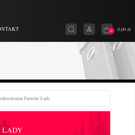

ONTAKT
0,00 zł
0
jednostronna Faraone Lady
 LADY