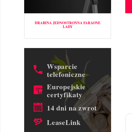
DRABINA JEDNOSTRONNA FARAONE
LADY
Wsparcie
telefoniczne
Europejskie
certyfikaty
14 dni na zwrot
LeaseLink