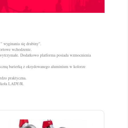
' wyginania się drabiny''.
fortowe wchodzenie.
o wytrzymałe. Dodatkowo platforma posiada wzmocnienia
iczną barierką z oksydowanego aluminium w kolorze
ardzo praktyczna.
ę koła LADY/R.