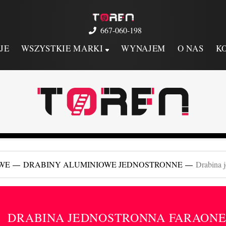
667-060-198
JE
WSZYSTKIE MARKI
WYNAJEM
O NAS
K
WE
DRABINY ALUMINIOWE JEDNOSTRONNE
Drabina 
DRABINA JEDNOSTRONNA FARAONE