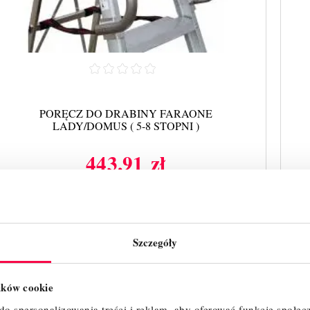
PORĘCZ DO DRABINY FARAONE
LADY/DOMUS ( 5-8 STOPNI )
443,91 zł
Cena
SZYBKI PODGLĄD
Szczegóły
lików cookie
o spersonalizowania treści i reklam, aby oferować funkcje społec