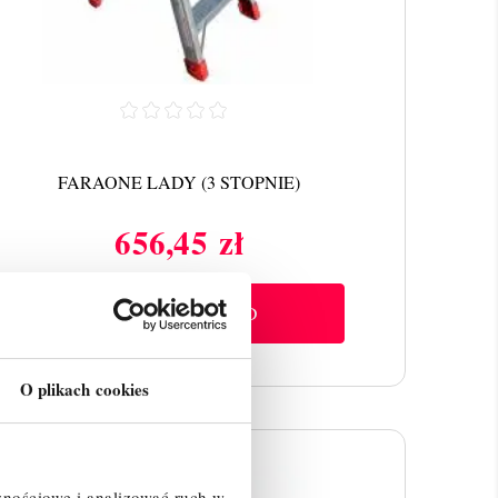
FARAONE LADY (3 STOPNIE)
656,45 zł
Cena
SZYBKI PODGLĄD
O plikach cookies
znościowe i analizować ruch w