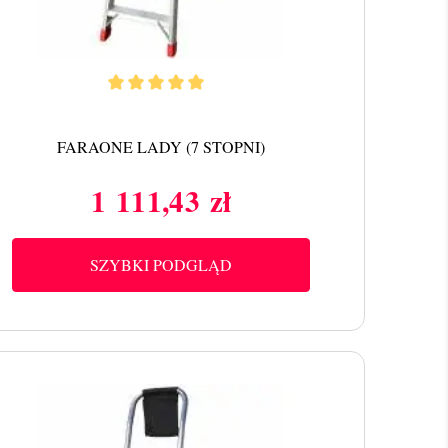
FARAONE LADY (7 STOPNI)
1 111,43 zł
Cena
SZYBKI PODGLĄD