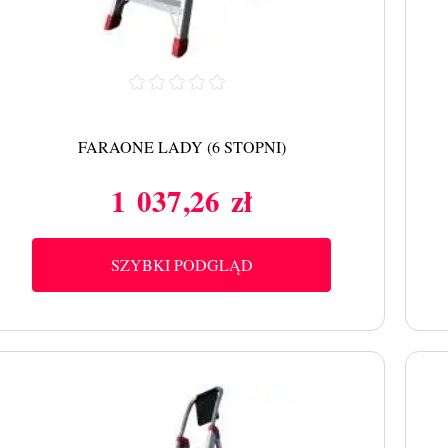
FARAONE LADY (6 STOPNI)
1 037,26 zł
Cena
SZYBKI PODGLĄD