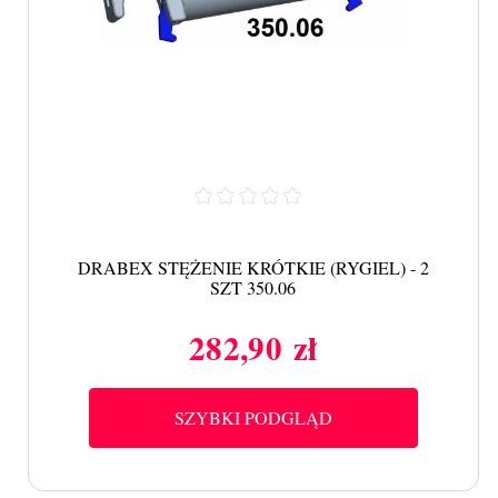
DRABEX STĘŻENIE KRÓTKIE (RYGIEL) - 2
SZT 350.06
282,90 zł
Cena
SZYBKI PODGLĄD