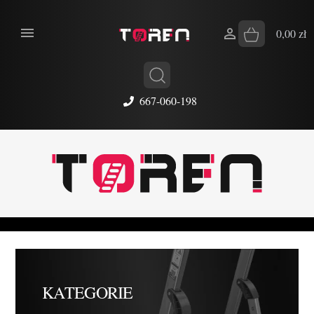


0,00 zł
667-060-198
KATEGORIE