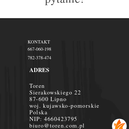
KONTAKT
667-060-198
782-378-474
ADRES
Toren
Sierakowskiego 22
87-600 Lipno
woj. kujawsko-pomorskie
Polska
NIP:
4660423795
biuro@toren.com.pl