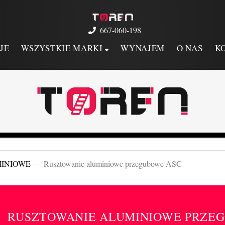
667-060-198
JE
WSZYSTKIE MARKI
WYNAJEM
O NAS
K
MINIOWE
Rusztowanie aluminiowe przegubowe ASC
RUSZTOWANIE ALUMINIOWE PRZE