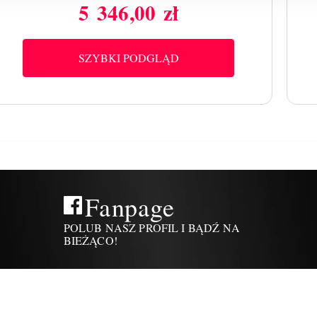
5 346,00 zł
Cena
SZYBKI PODGLĄD
Fanpage
POLUB NASZ PROFIL I BĄDŹ NA
BIEŻĄCO!