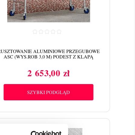
RUSZTOWANIE ALUMINIOWE PRZEGUBOWE
ASC (WYS.ROB 3,0 M) PODEST Z KLAPĄ
2 653,00 zł
Cena
SZYBKI PODGLĄD