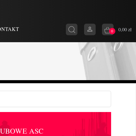

ONTAKT
0,00 zł
0
GUBOWE ASC