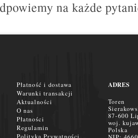
dpowiemy na każde pytani
ADRES
Płatność i dostawa
Warunki transakcji
Toren
Aktualności
Sierakows
O nas
87-600 Li
Płatności
woj. kuja
Regulamin
Polska
Polityka Prywatności
NIP:
466