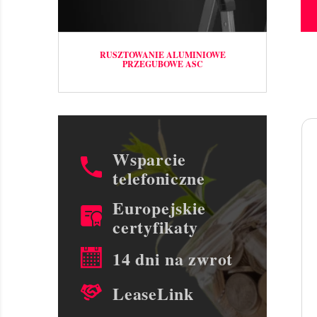
RUSZTOWANIE ALUMINIOWE
PRZEGUBOWE ASC
Wsparcie
telefoniczne
Europejskie
certyfikaty
14 dni na zwrot
LeaseLink