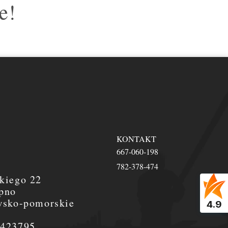
e!
KONTAKT
667-060-198
782-378-474
kiego 22
pno
wsko-pomorskie
4.9
0423795