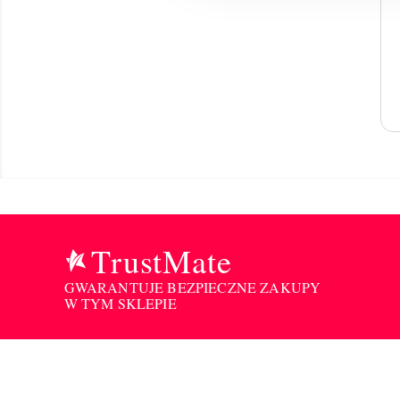
TrustMate
GWARANTUJE BEZPIECZNE ZAKUPY
W TYM SKLEPIE