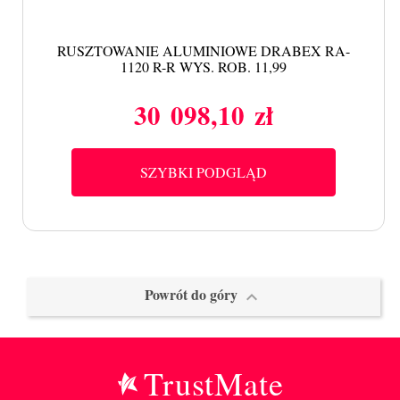
RUSZTOWANIE ALUMINIOWE DRABEX RA-
1120 R-R WYS. ROB. 11,99
30 098,10 zł
Cena
SZYBKI PODGLĄD
Powrót do góry

TrustMate