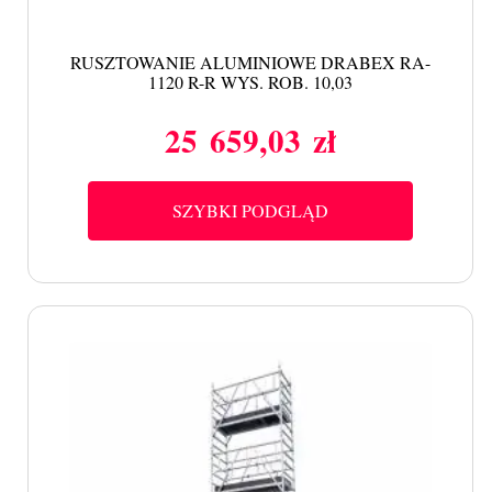
RUSZTOWANIE ALUMINIOWE DRABEX RA-
1120 R-R WYS. ROB. 10,03
25 659,03 zł
Cena
SZYBKI PODGLĄD