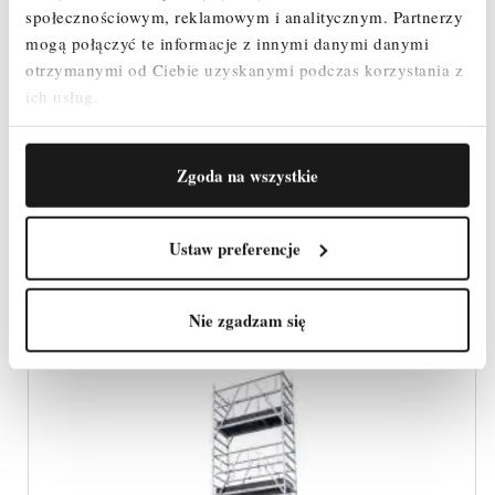
społecznościowym, reklamowym i analitycznym.
Partnerzy
mogą połączyć te informacje z innymi danymi danymi
RUSZTOWANIE ALUMINIOWE DRABEX RA-
otrzymanymi od Ciebie uzyskanymi podczas korzystania z
1120 R-R WYS. ROB. 8,07
ich usług.
21 219,96 zł
Cena
Zgoda na wszystkie
SZYBKI PODGLĄD
Ustaw preferencje
Nie zgadzam się