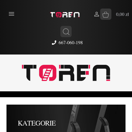


0,00 zł
667-060-198
KATEGORIE