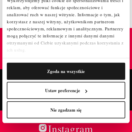
Wykorzystujemy pliki cookie do spersonalizowania treści i
reklam, aby oferować funkcje społecznościowe i
Powrót do góry

analizować ruch w naszej witrynie.
Informacje o tym, jak
korzystasz z naszej witryny, użytkownikom partnerom
społecznościowym, reklamowym i analitycznym.
Partnerzy
mogą połączyć te informacje z innymi danymi danymi
TrustMate
otrzymanymi od Ciebie uzyskanymi podczas korzystania z
ich usług.
GWARANTUJE BEZPIECZNE ZAKUPY W TYM
SKLEPIE
Zgoda na wszystkie
Fanpage
Ustaw preferencje
POLUB NASZ PROFIL I BĄDŹ NA BIEŻĄCO!
Nie zgadzam się
Instagram