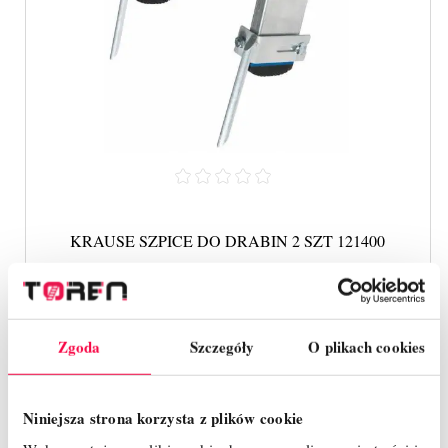
KRAUSE SZPICE DO DRABIN 2 SZT 121400
82,00 zł
Cena
Zgoda
Szczegóły
O plikach cookies
SZYBKI PODGLĄD
Niniejsza strona korzysta z plików cookie