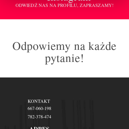
ODWIEDŹ NAS NA PROFILU, ZAPRASZAMY!
Odpowiemy na każde
pytanie!
KONTAKT
667-060-198
782-378-474
ADRES