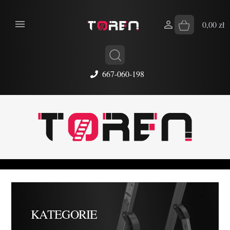


0,00 zł
667-060-198
KATEGORIE