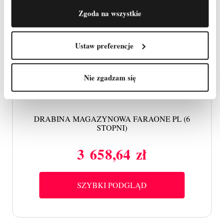
Zgoda na wszystkie
Ustaw preferencje
Nie zgadzam się
DRABINA MAGAZYNOWA FARAONE PL (6
STOPNI)
3 658,64 zł
Cena
SZYBKI PODGLĄD