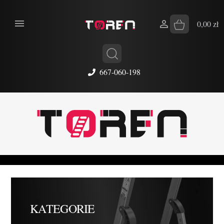


0,00 zł
667-060-198
KATEGORIE