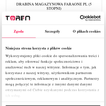
DRABINA MAGAZYNOWA FARAONE PL (5
STOPNI)
3 449,41 zł
Cena
Zgoda
Szczegóły
O plikach cookies
SZYBKI PODGLĄD
Niniejsza strona korzysta z plików cookie
Wykorzystujemy pliki cookie do spersonalizowania treści i
reklam, aby oferować funkcje społecznościowe i
analizować ruch w naszej witrynie.
Informacje o tym, jak
korzystasz z naszej witryny, użytkownikom partnerom
społecznościowym, reklamowym i analitycznym.
Partnerzy
mogą połączyć te informacje z innymi danymi danymi
otrzymanymi od Ciebie uzyskanymi podczas korzystania z
ich usług.