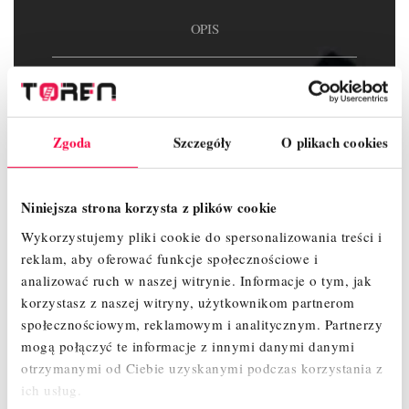
OPIS
SZCZEGÓŁY PRODUKTU
ZAŁĄCZNIKI
Zgoda
Szczegóły
O plikach cookies
OPINIE
Niniejsza strona korzysta z plików cookie
Wykorzystujemy pliki cookie do spersonalizowania treści i
reklam, aby oferować funkcje społecznościowe i
analizować ruch w naszej witrynie.
Informacje o tym, jak
korzystasz z naszej witryny, użytkownikom partnerom
społecznościowym, reklamowym i analitycznym.
Partnerzy
mogą połączyć te informacje z innymi danymi danymi
otrzymanymi od Ciebie uzyskanymi podczas korzystania z
ich usług.