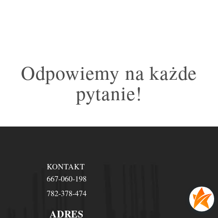
Odpowiemy na każde
pytanie!
KONTAKT
667-060-198
782-378-474
ADRES