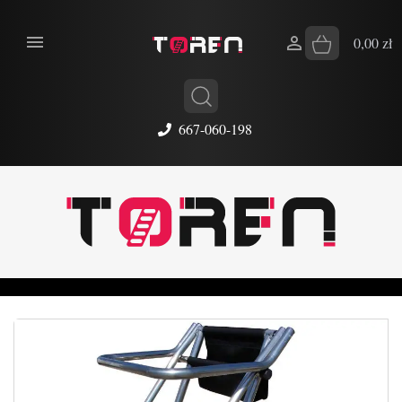


0,00 zł
667-060-198