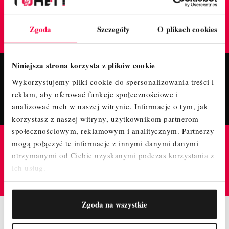
TrustMate
GWARANTUJE BEZPIECZNE ZAKUPY W TYM
Zgoda
Szczegóły
O plikach cookies
SKLEPIE
Niniejsza strona korzysta z plików cookie
Fanpage
Wykorzystujemy pliki cookie do spersonalizowania treści i
reklam, aby oferować funkcje społecznościowe i
POLUB NASZ PROFIL I BĄDŹ NA BIEŻĄCO!
analizować ruch w naszej witrynie.
Informacje o tym, jak
korzystasz z naszej witryny, użytkownikom partnerom
społecznościowym, reklamowym i analitycznym.
Partnerzy
mogą połączyć te informacje z innymi danymi danymi
Instagram
otrzymanymi od Ciebie uzyskanymi podczas korzystania z
ich usług.
ODWIEDŹ NAS NA PROFILU, ZAPRASZAMY!
Zgoda na wszystkie