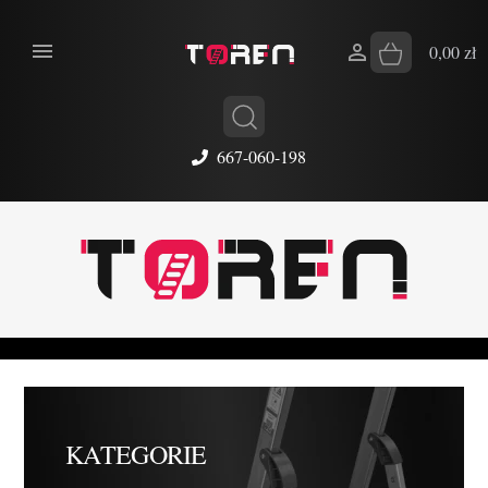


0,00 zł
667-060-198
KATEGORIE