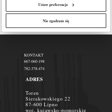
Odpowiemy na każde
Ustaw preferencje
pytanie!
Nie zgadzam się
KONTAKT
667-060-198
782-378-474
ADRES
Toren
Sierakowskiego 22
87-600 Lipno
woj. kujawsko-pomorskie