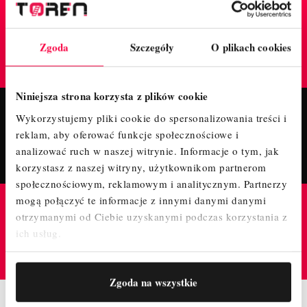
TrustMate
Zgoda
Szczegóły
O plikach cookies
GWARANTUJE BEZPIECZNE ZAKUPY W TYM
SKLEPIE
Niniejsza strona korzysta z plików cookie
Wykorzystujemy pliki cookie do spersonalizowania treści i
Fanpage
reklam, aby oferować funkcje społecznościowe i
POLUB NASZ PROFIL I BĄDŹ NA BIEŻĄCO!
analizować ruch w naszej witrynie.
Informacje o tym, jak
korzystasz z naszej witryny, użytkownikom partnerom
społecznościowym, reklamowym i analitycznym.
Partnerzy
mogą połączyć te informacje z innymi danymi danymi
Instagram
otrzymanymi od Ciebie uzyskanymi podczas korzystania z
ich usług.
ODWIEDŹ NAS NA PROFILU, ZAPRASZAMY!
Zgoda na wszystkie