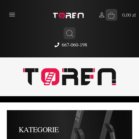


0,00 zł
667-060-198
KATEGORIE