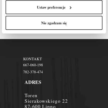
Ustaw preferencje
Odpowiemy na każde
pytanie!
Nie zgadzam się
KONTAKT
667-060-198
782-378-474
ADRES
Toren
Sierakowskiego 22
87-600 Lipno