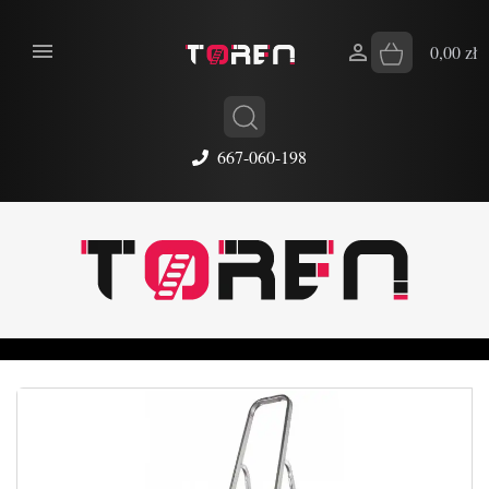


0,00 zł
667-060-198