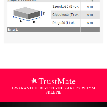
TrustMate
GWARANTUJE BEZPIECZNE ZAKUPY W TYM
SKLEPIE