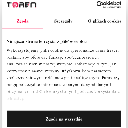
Gwarancja
LeaseLink
producenta
Zgoda
Szczegóły
O plikach cookies
Bądź pierwszy, napisz opinię!
Niniejsza strona korzysta z plików cookie
Wykorzystujemy pliki cookie do spersonalizowania treści i
reklam, aby oferować funkcje społecznościowe i
analizować ruch w naszej witrynie.
Informacje o tym, jak
korzystasz z naszej witryny, użytkownikom partnerom
społecznościowym, reklamowym i analitycznym.
Partnerzy
mogą połączyć te informacje z innymi danymi danymi
OPIS
otrzymanymi od Ciebie uzyskanymi podczas korzystania z
ich usług.
SZCZEGÓŁY PRODUKTU
Zgoda na wszystkie
OPINIE