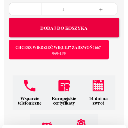
DODAJ DO KOSZYKA
CHCESZ WIEDZIEĆ WIĘCEJ? ZADZWOŃ! 667-
060-198
Wsparcie
Europejskie
14 dni na
telefoniczne
certyfikaty
zwrot