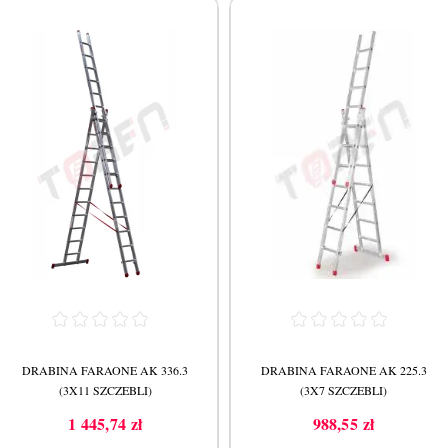
DRABINA FARAONE AK 336.3
DRABINA FARAONE AK 225.3
(3X11 SZCZEBLI)
(3X7 SZCZEBLI)
1 445,74 zł
988,55 zł
Cena
Cena