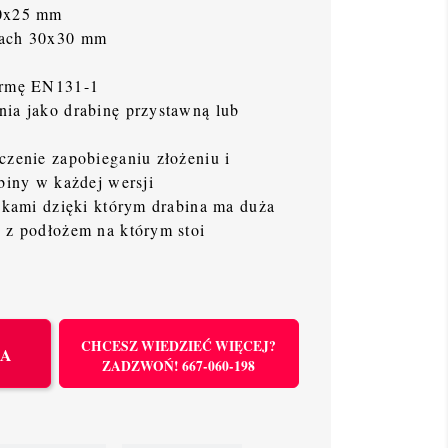
60x25 mm
rach 30x30 mm
ormę EN131-1
ia jako drabinę przystawną lub
czenie zapobieganiu złożeniu i
abiny w każdej wersji
opkami dzięki którym drabina ma duża
 z podłożem na którym stoi
CHCESZ WIEDZIEĆ WIĘCEJ?
KA
ZADZWOŃ! 667-060-198