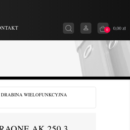

ONTAKT
0,00 zł
0
DRABINA WIELOFUNKCYJNA
RAONE AK 250.3