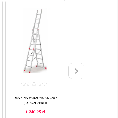
DRABINA FARAONE AK 280.3
DRABINA FARAONE AK 300
(3X9 SZCZEBLI)
(3X10 SZCZEBLI)
1 240,95 zł
1 318,44 zł
Cena
Cena