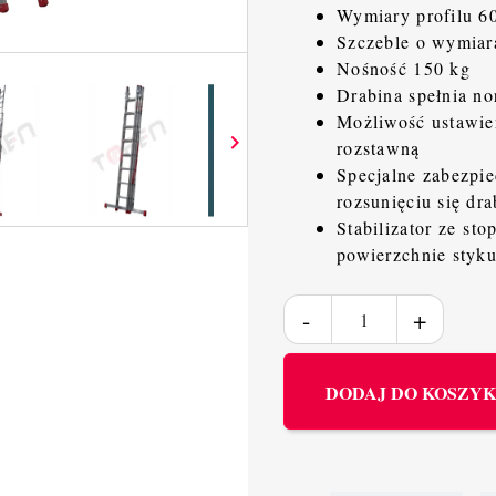
Wymiary profilu 
Szczeble o wymia
Nośność 150 kg
Drabina spełnia n
Możliwość ustawien

rozstawną
Specjalne zabezpie
rozsunięciu się dr
Stabilizator ze st
powierzchnie styku
DODAJ DO KOSZY