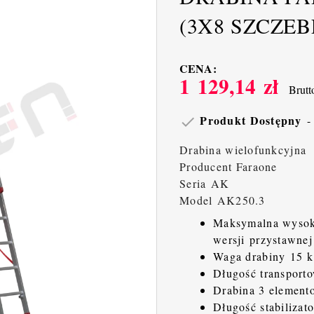
(3X8 SZCZEB
CENA:
1 129,14 zł
Brutt
Produkt Dostępny

Drabina wielofunkcyjna
Producent Faraone
Seria AK
Model AK250.3
Maksymalna wysok
wersji przystawne
Waga drabiny 15 
Długość transport
Drabina 3 elemento
Długość stabilizat