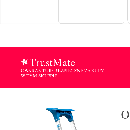
TrustMate
GWARANTUJE BEZPIECZNE ZAKUPY
W TYM SKLEPIE
O