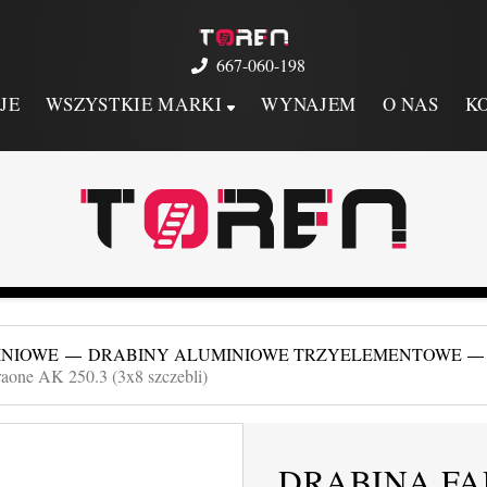
667-060-198
JE
WSZYSTKIE MARKI
WYNAJEM
O NAS
K
INIOWE
DRABINY ALUMINIOWE TRZYELEMENTOWE
raone AK 250.3 (3x8 szczebli)
DRABINA FA