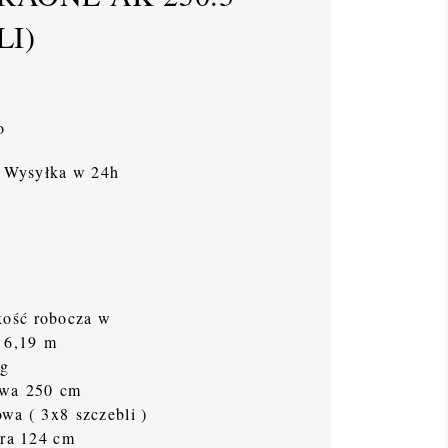
LI)
o
Wysyłka w 24h
ość robocza w
j 6,19 m
kg
owa 250 cm
wa ( 3x8 szczebli )
ora 124 cm