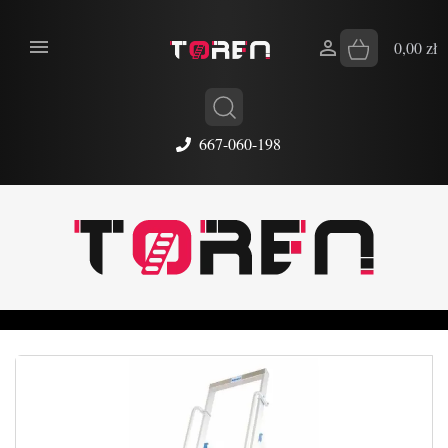


0,00 zł
667-060-198