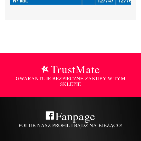
TrustMate
GWARANTUJE BEZPIECZNE ZAKUPY W TYM
SKLEPIE
Fanpage
POLUB NASZ PROFIL I BĄDŹ NA BIEŻĄCO!