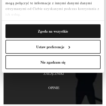
mogą połączyć te informacje z innymi danymi danymi
Bądź pierwszy, napisz opinię!
otrzymanymi od Ciebie uzyskanymi podczas korzystania z
ich usług.
Zgoda na wszystkie
OPIS
Ustaw preferencje
SZCZEGÓŁY PRODUKTU
Nie zgadzam się
ZAŁĄCZNIKI
OPINIE