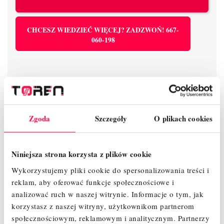
CHCESZ WIEDZIEĆ WIĘCEJ? ZADZWOŃ! 667-
060-198
Zgoda
Szczegóły
O plikach cookies
Wsparcie
Europejskie
14 dni na
telefoniczne
certyfikaty
zwrot
Niniejsza strona korzysta z plików cookie
Wykorzystujemy pliki cookie do spersonalizowania treści i
reklam, aby oferować funkcje społecznościowe i
Gwarancja
LeaseLink
analizować ruch w naszej witrynie.
Informacje o tym, jak
producenta
korzystasz z naszej witryny, użytkownikom partnerom
społecznościowym, reklamowym i analitycznym.
Partnerzy