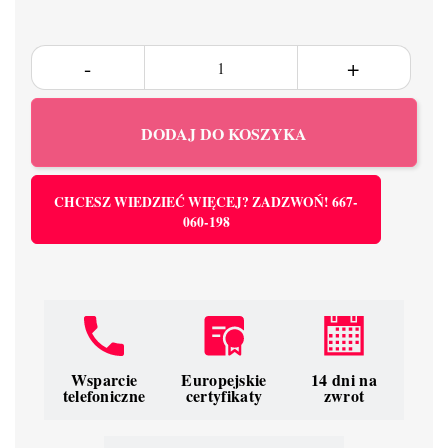
DODAJ DO KOSZYKA
CHCESZ WIEDZIEĆ WIĘCEJ? ZADZWOŃ! 667-
060-198
Wsparcie
Europejskie
14 dni na
telefoniczne
certyfikaty
zwrot