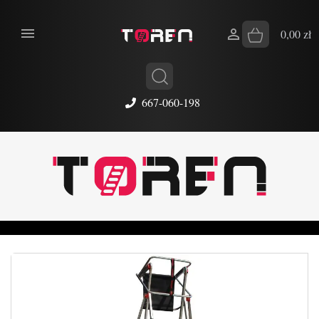


0,00 zł
667-060-198